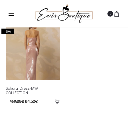
0
50%
Sakura Dress-MYA
COLLECTION
169.00
€
84.50
€