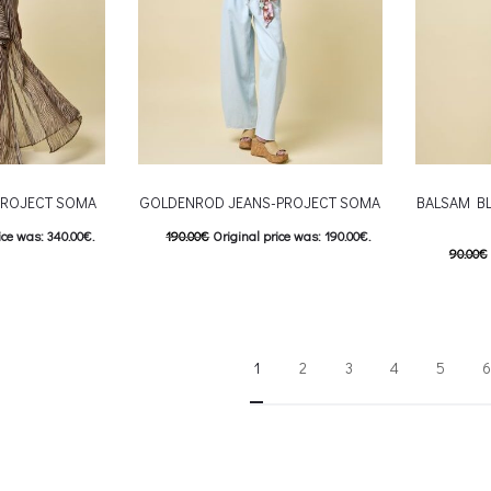
PROJECT SOMA
GOLDENROD JEANS-PROJECT SOMA
BALSAM B
ice was: 340.00€.
190.00
€
Original price was: 190.00€.
90.00
€
e is: 238.00€.
133.00
€
Current price is: 133.00€.
63.00
€
his product has
This product has
Επιλέξτε επιλογές
Επιλέξτε 
e options may be
multiple variants. The options may be
multiple va
1
2
3
4
5
6
roduct page
chosen on the product page
chosen