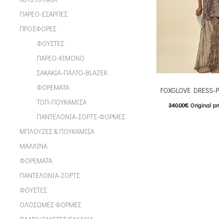
ΠΑΡΕΟ-ΕΣΑΡΠΕΣ
ΠΡΟΣΦΟΡΕΣ
ΦΟΥΣΤΕΣ
ΠΑΡΕΟ-ΚΙΜΟΝΟ
ΣΑΚΑΚΙΑ-ΠΑΛΤΟ-BLAZER
ΦΟΡΕΜΑΤΑ
FOXGLOVE DRESS-
ΤΟΠ-ΠΟΥΚΑΜΙΣΑ
340.00
€
Original pr
ΠΑΝΤΕΛΟΝΙΑ-ΣΟΡΤΣ-ΦΟΡΜΕΣ
238.00
€
Current pric
ΜΠΛΟΥΖΕΣ & ΠΟΥΚΑΜΙΣΑ
T
Επιλέξτε επιλογές
ΜΑΛΛΙΝΑ
multiple variants. Th
ΦΟΡΕΜΑΤΑ
chosen on the p
ΠΑΝΤΕΛΟΝΙΑ-ΣΟΡΤΣ
ΦΟΥΣΤΕΣ
ΟΛΟΣΩΜΕΣ ΦΟΡΜΕΣ