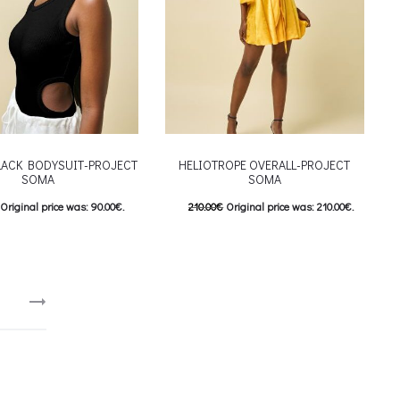
LACK BODYSUIT-PROJECT
HELIOTROPE OVERALL-PROJECT
SOMA
SOMA
Original price was: 90.00€.
210.00
€
Original price was: 210.00€.
Current price is: 63.00€.
147.00
€
Current price is: 147.00€.
This product has
This product has
επιλογές
Επιλέξτε επιλογές
riants. The options may be
multiple variants. The options may be
 on the product page
chosen on the product page