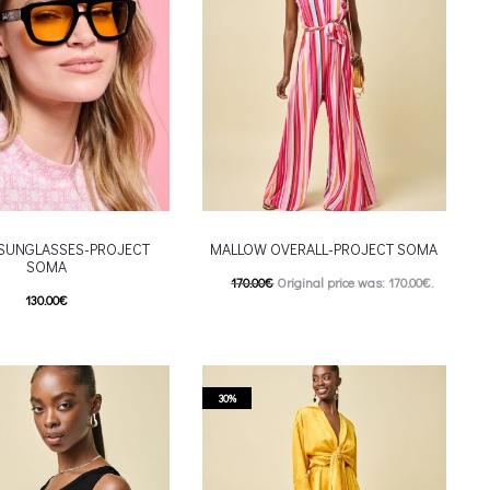
 SUNGLASSES-PROJECT
MALLOW OVERALL-PROJECT SOMA
SOMA
170.00
€
Original price was: 170.00€.
130.00
€
119.00
€
Current price is: 119.00€.
This product has
επιλογές
This product has
Επιλέξτε επιλογές
riants. The options may be
multiple variants. The options may be
 on the product page
30%
chosen on the product page