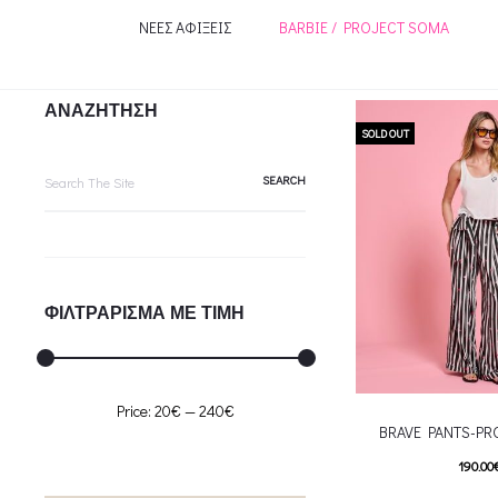
ΝΕΕΣ ΑΦΙΞΕΙΣ
BARBIE / PROJECT SOMA
ΑΝΑΖΗΤΗΣΗ
SOLD OUT
Search
for:
ΦΙΛΤΡΑΡΙΣΜΑ ΜΕ ΤΙΜΗ
Min
Max
Price:
20€
—
240€
BRAVE PANTS-PR
price
price
190.00