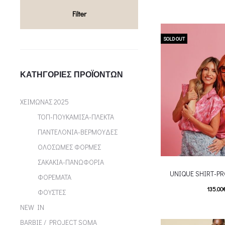
T
Επιλέξτε επιλογές
Filter
multiple variants. Th
chosen on the p
SOLD OUT
ΚΑΤΗΓΟΡΊΕΣ ΠΡΟΪΌΝΤΩΝ
ΧΕΙΜΩΝΑΣ 2025
ΤΟΠ-ΠΟΥΚΑΜΙΣΑ-ΠΛΕΚΤΑ
ΠΑΝΤΕΛΟΝΙΑ-ΒΕΡΜΟΥΔΕΣ
ΟΛΟΣΩΜΕΣ ΦΟΡΜΕΣ
ΣΑΚΑΚΙΑ-ΠΑΝΩΦΟΡΙΑ
UNIQUE SHIRT-P
ΦΟΡΕΜΑΤΑ
135.00
ΦΟΥΣΤΕΣ
T
Επιλέξτε επιλογές
NEW IN
multiple variants. Th
BARBIE / PROJECT SOMA