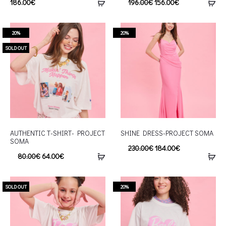
186.00
€
196.00
€
156.00
€
20%
20%
SOLD OUT
AUTHENTIC T-SHIRT- PROJECT
SHINE DRESS-PROJECT SOMA
SOMA
230.00
€
184.00
€
80.00
€
64.00
€
SOLD OUT
20%