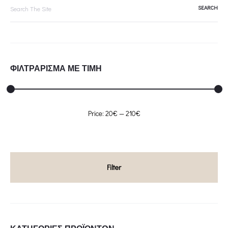
Search
for:
ΦΙΛΤΡΑΡΙΣΜΑ ΜΕ ΤΙΜΗ
Min
Max
Price:
20€
—
210€
price
price
Filter