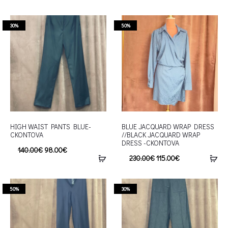
30%
50%
HIGH WAIST PANTS BLUE-
BLUE JACQUARD WRAP DRESS
CKONTOVA
//BLACK JACQUARD WRAP
DRESS -CKONTOVA
140.00
€
98.00
€
230.00
€
115.00
€
50%
30%