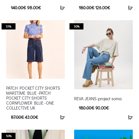
140.00
€
98.00
€
180.00
€
126.00
€
51%
50%
PATCH POCKET CITY SHORTS
MARITIME BLUE -PATCH
POCKET CITY SHORTS
REVA JEANS-project soma
CORNFLOWER BLUE -ONE
COLLECTIVE UK
180.00
€
90.00
€
87.00
€
43.00
€
50%