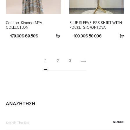
Cessna Kimono-MYA
BLUE SLEEVELESS SHIRT WITH
COLLECTION
POCKETS-CKONTOVA
179.00
€
89.50
€
100.00
€
50.00
€
1
2
3
ΑΝΑΖΗΤΗΣΗ
Search
for: