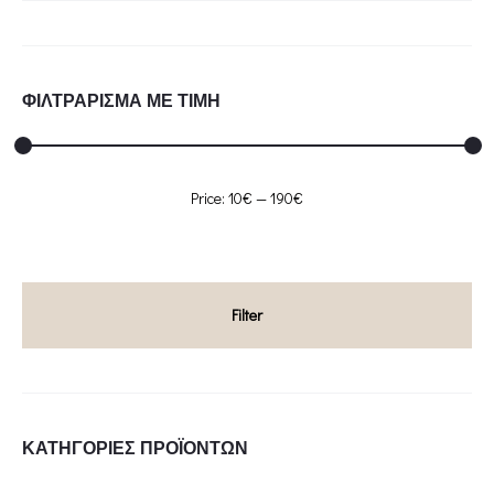
ΦΙΛΤΡΑΡΙΣΜΑ ΜΕ ΤΙΜΗ
Min
Max
Price:
10€
—
190€
price
price
Filter
ΚΑΤΗΓΟΡΊΕΣ ΠΡΟΪΌΝΤΩΝ