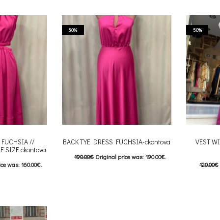
his product has
This product has
Επιλέξτε επιλογές
Επιλέξτε 
e options may be
multiple variants. The options may be
multiple va
roduct page
chosen on the product page
50%
50%
chosen
FUCHSIA //
BACK TYE DRESS FUCHSIA-ckontova
VEST W
E SIZE ckontova
190.00
€
Original price was: 190.00€.
ice was: 160.00€.
120.00
€
95.00
€
Current price is: 95.00€.
e is: 80.00€.
60.00
€
This product has
Επιλέξτε επιλογές
his product has
Επιλέξτε 
multiple variants. The options may be
e options may be
multiple va
chosen on the product page