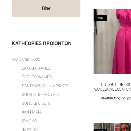
T
Επιλέξτε επιλογές
Filter
multiple variants. Th
chosen on the p
50%
ΚΑΤΗΓΟΡΊΕΣ ΠΡΟΪΌΝΤΩΝ
ΚΑΛΟΚΑΙΡΙ 2025
ΣΑΚΑΚΙΑ -ΚΑΠΕΣ
ΤΟΠ- ΠΟΥΚΑΜΙΣΑ
CUT OUT DRESS 
ΠΑΝΤΕΛΟΝΙΑ -JUMPSUITS
VANILLA //BLACK- ON
SHORTS-ΒΕΡΜΟΥΔΕΣ
160.00
€
Original pr
SUITS and SETS
80.00
€
Current pric
ΦΟΡΕΜΑΤΑ
T
Επιλέξτε επιλογές
ΚΙΜΟΝΟ
multiple variants. Th
ΦΟΥΣΤΕΣ