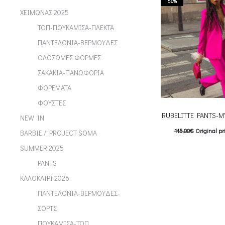
50%
chosen on the p
ΧΕΙΜΩΝΑΣ 2025
ΤΟΠ-ΠΟΥΚΑΜΙΣΑ-ΠΛΕΚΤΑ
ΠΑΝΤΕΛΟΝΙΑ-ΒΕΡΜΟΥΔΕΣ
ΟΛΟΣΩΜΕΣ ΦΟΡΜΕΣ
ΣΑΚΑΚΙΑ-ΠΑΝΩΦΟΡΙΑ
ΦΟΡΕΜΑΤΑ
ΦΟΥΣΤΕΣ
RUBELITTE PANTS-M
NEW IN
115.00
€
Original pr
BARBIE / PROJECT SOMA
57.00
€
Current pric
SUMMER 2025
T
Επιλέξτε επιλογές
PANTS
multiple variants. Th
ΚΑΛΟΚΑΙΡΙ 2026
chosen on the p
ΠΑΝΤΕΛΟΝΙΑ-ΒΕΡΜΟΥΔΕΣ-
ΣΟΡΤΣ
ΠΟΥΚΑΜΙΣΑ-ΤΟΠ