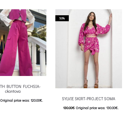
This product has
επιλογές
multiple variants. The options may be
riants. The options may be
chosen on the product page
50%
 on the product page
ITH BUTTON FUCHSIA-
ckontova
SYLVIE SKIRT-PROJECT SOMA
Original price was: 120.00€.
130.00
€
Original price was: 130.00€.
Current price is: 60.00€.
65.00
€
Current price is: 65.00€.
This product has
επιλογές
This product has
Επιλέξτε επιλογές
riants. The options may be