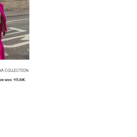
roduct page
chosen
YA COLLECTION
ice was: 115.00€.
e is: 57.00€.
his product has
e options may be
roduct page