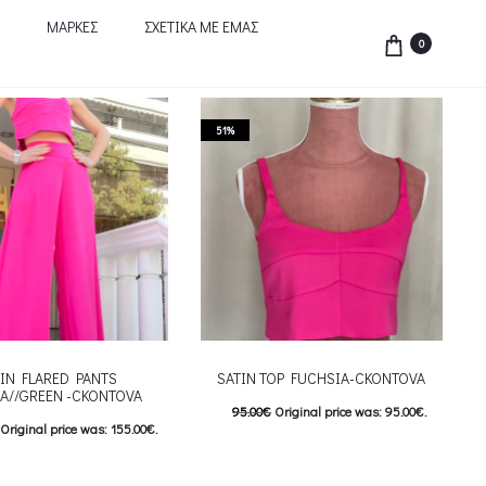
ΜΑΡΚΕΣ
ΣΧΕΤΙΚΑ ΜΕ ΕΜΑΣ
0
51%
IN FLARED PANTS
SATIN TOP FUCHSIA-CKONTOVA
A//GREEN -CKONTOVA
95.00
€
Original price was: 95.00€.
Original price was: 155.00€.
47.00
€
Current price is: 47.00€.
Current price is: 77.00€.
This product has
Επιλέξτε επιλογές