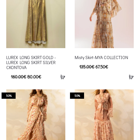
LUREX LONG SKIRT GOLD -
Misty Skirt-MYA COLLECTION
LUREX LONG SKIRT SILVER
135.00
€
67.50
€
CKONTOVA
160.00
€
80.00
€
50%
50%