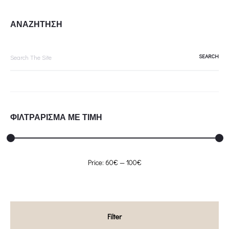
ΑΝΑΖΗΤΗΣΗ
Search
for:
ΦΙΛΤΡΑΡΙΣΜΑ ΜΕ ΤΙΜΗ
Min
Max
Price:
60€
—
100€
price
price
Filter