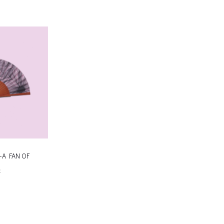
This product has
Επιλέξτε επιλογές
Επιλέξτε 
his product has
multiple variants. The options may be
multiple va
e options may be
chosen on the product page
chosen
roduct page
n-A FAN OF
€
his product has
e options may be
roduct page