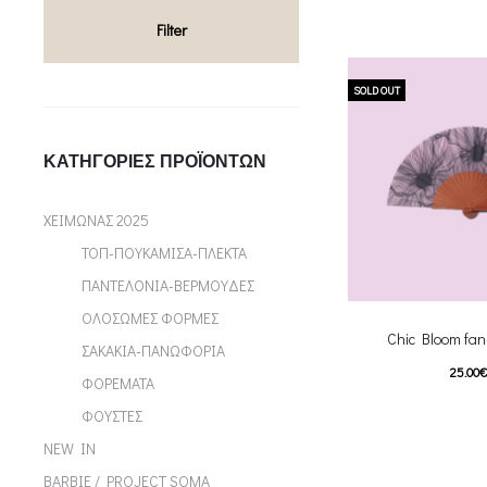
T
Επιλέξτε επιλογές
Filter
multiple variants. Th
chosen on the p
SOLD OUT
ΚΑΤΗΓΟΡΊΕΣ ΠΡΟΪΌΝΤΩΝ
ΧΕΙΜΩΝΑΣ 2025
ΤΟΠ-ΠΟΥΚΑΜΙΣΑ-ΠΛΕΚΤΑ
ΠΑΝΤΕΛΟΝΙΑ-ΒΕΡΜΟΥΔΕΣ
ΟΛΟΣΩΜΕΣ ΦΟΡΜΕΣ
Chic Bloom fa
ΣΑΚΑΚΙΑ-ΠΑΝΩΦΟΡΙΑ
25.00
ΦΟΡΕΜΑΤΑ
T
Επιλέξτε επιλογές
ΦΟΥΣΤΕΣ
multiple variants. Th
NEW IN
chosen on the p
BARBIE / PROJECT SOMA