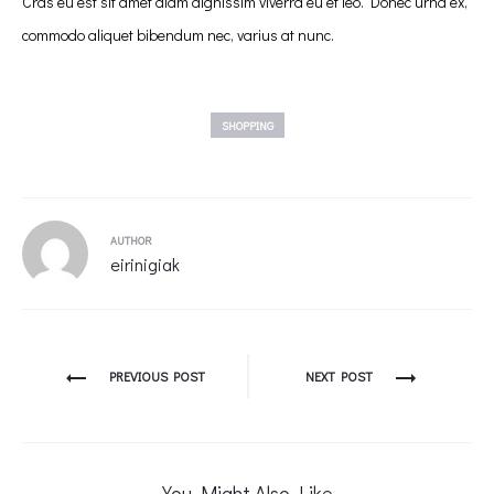
Cras eu est sit amet diam dignissim viverra eu et leo. Donec urna ex,
commodo aliquet bibendum nec, varius at nunc.
SHOPPING
AUTHOR
eirinigiak
Πλοήγηση
PREVIOUS POST
NEXT POST
άρθρων
You Might Also Like