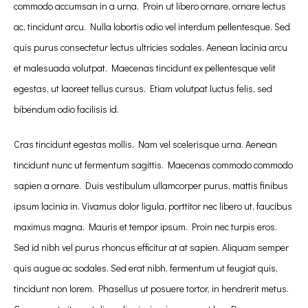
commodo accumsan in a urna. Proin ut libero ornare, ornare lectus
ac, tincidunt arcu. Nulla lobortis odio vel interdum pellentesque. Sed
quis purus consectetur lectus ultricies sodales. Aenean lacinia arcu
et malesuada volutpat. Maecenas tincidunt ex pellentesque velit
egestas, ut laoreet tellus cursus. Etiam volutpat luctus felis, sed
bibendum odio facilisis id.
Cras tincidunt egestas mollis. Nam vel scelerisque urna. Aenean
tincidunt nunc ut fermentum sagittis. Maecenas commodo commodo
sapien a ornare. Duis vestibulum ullamcorper purus, mattis finibus
ipsum lacinia in. Vivamus dolor ligula, porttitor nec libero ut, faucibus
maximus magna. Mauris et tempor ipsum. Proin nec turpis eros.
Sed id nibh vel purus rhoncus efficitur at at sapien. Aliquam semper
quis augue ac sodales. Sed erat nibh, fermentum ut feugiat quis,
tincidunt non lorem. Phasellus ut posuere tortor, in hendrerit metus.