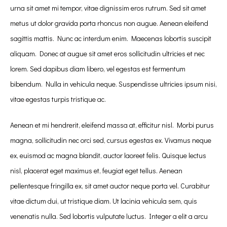
urna sit amet mi tempor, vitae dignissim eros rutrum. Sed sit amet
metus ut dolor gravida porta rhoncus non augue. Aenean eleifend
sagittis mattis. Nunc ac interdum enim. Maecenas lobortis suscipit
aliquam. Donec at augue sit amet eros sollicitudin ultricies et nec
lorem. Sed dapibus diam libero, vel egestas est fermentum
bibendum. Nulla in vehicula neque. Suspendisse ultricies ipsum nisi,
vitae egestas turpis tristique ac.
Aenean et mi hendrerit, eleifend massa at, efficitur nisl. Morbi purus
magna, sollicitudin nec orci sed, cursus egestas ex. Vivamus neque
ex, euismod ac magna blandit, auctor laoreet felis. Quisque lectus
nisl, placerat eget maximus et, feugiat eget tellus. Aenean
pellentesque fringilla ex, sit amet auctor neque porta vel. Curabitur
vitae dictum dui, ut tristique diam. Ut lacinia vehicula sem, quis
venenatis nulla. Sed lobortis vulputate luctus. Integer a elit a arcu