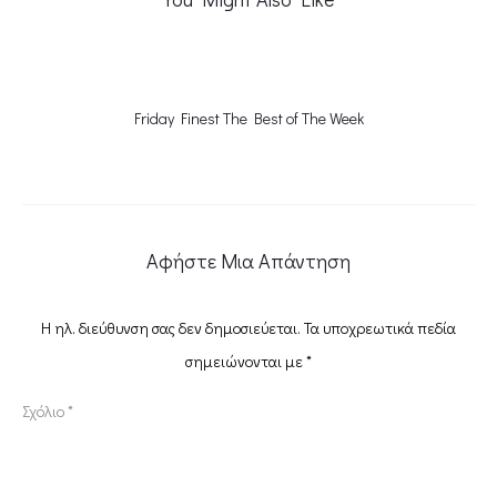
Friday Finest The Best of The Week
Αφήστε Μια Απάντηση
Η ηλ. διεύθυνση σας δεν δημοσιεύεται.
Τα υποχρεωτικά πεδία
σημειώνονται με
*
Σχόλιο
*