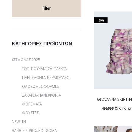
T
Επιλέξτε επιλογές
Filter
multiple variants. Th
50%
chosen on the p
ΚΑΤΗΓΟΡΊΕΣ ΠΡΟΪΌΝΤΩΝ
ΧΕΙΜΩΝΑΣ 2025
ΤΟΠ-ΠΟΥΚΑΜΙΣΑ-ΠΛΕΚΤΑ
ΠΑΝΤΕΛΟΝΙΑ-ΒΕΡΜΟΥΔΕΣ
ΟΛΟΣΩΜΕΣ ΦΟΡΜΕΣ
ΣΑΚΑΚΙΑ-ΠΑΝΩΦΟΡΙΑ
GIOVANNA SKIRT-
ΦΟΡΕΜΑΤΑ
130.00
€
Original pr
ΦΟΥΣΤΕΣ
65.00
€
Current pric
NEW IN
T
Επιλέξτε επιλογές
BARBIE / PROJECT SOMA