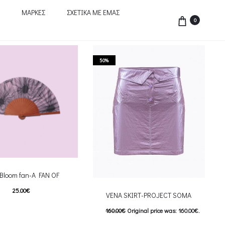
ΜΑΡΚΕΣ
ΣΧΕΤΙΚΑ ΜΕ ΕΜΑΣ
0
50%
 Bloom fan-A FAN OF
25.00
€
VENA SKIRT-PROJECT SOMA
This product has
επιλογές
160.00
€
Original price was: 160.00€.
riants. The options may be