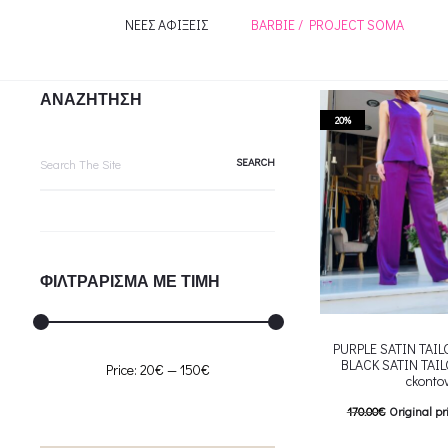
ΝΕΕΣ ΑΦΙΞΕΙΣ
BARBIE / PROJECT SOMA
ΑΝΑΖΗΤΗΣΗ
20%
Search
for:
ΦΙΛΤΡΑΡΙΣΜΑ ΜΕ ΤΙΜΗ
PURPLE SATIN TAI
BLACK SATIN TAI
Min
Max
Price:
20€
—
150€
ckonto
price
price
170.00
€
Original pr
136.00
€
Current pric