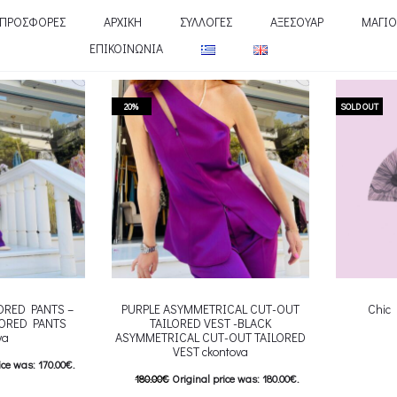
ΠΡΟΣΦΟΡΕΣ
ΑΡΧΙΚΗ
ΣΥΛΛΟΓΕΣ
ΑΞΕΣΟΥΑΡ
ΜΑΓΙΟ
ΕΠΙΚΟΙΝΩΝΙΑ
20%
SOLD OUT
LORED PANTS –
PURPLE ASYMMETRICAL CUT-OUT
Chic
LORED PANTS
TAILORED VEST -BLACK
va
ASYMMETRICAL CUT-OUT TAILORED
VEST ckontova
Επιλέξτε 
ice was: 170.00€.
180.00
€
Original price was: 180.00€.
multiple va
e is: 136.00€.