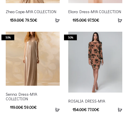
Zhea Cape-MYA COLLECTION
Eliora Dress-MYA COLLECTION
159.00
€
79.50
€
195.00
€
97.50
€
50%
50%
Senna Dress-MYA
COLLECTION
ROSALIA DRESS-MYA
119.00
€
59.00
€
154.00
€
77.00
€