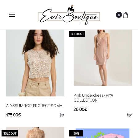
0
SOLD OUT
Pink Underdress-MYA
COLLECTION
ALYSSUM TOP-PROJECT SOMA
28.00
€
175.00
€
SOLD OUT
50%