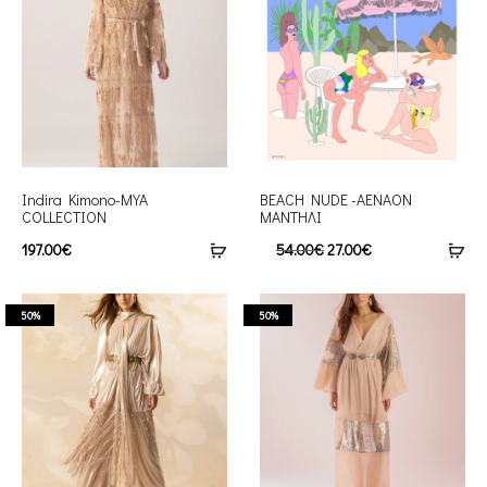
Indira Kimono-MYA
BEACH NUDE -AENAON
COLLECTION
ΜΑΝΤΗΛΙ
197.00
€
54.00
€
27.00
€
50%
50%