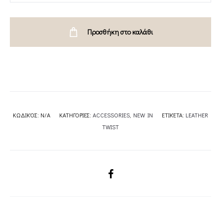
CLUTCH
ΤΣΑΝΤΑ
Προσθήκη στο καλάθι
ΡΟΖ-
LEATHER
TWIST
quantity
ΚΩΔΙΚΌΣ:
N/A
ΚΑΤΗΓΟΡΊΕΣ:
ACCESSORIES
,
NEW IN
ΕΤΙΚΈΤΑ:
LEATHER
TWIST
SHARE