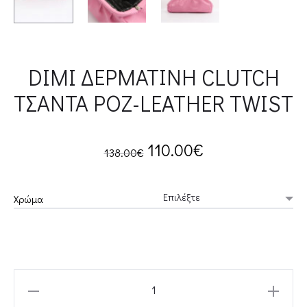
DIMI ΔΕΡΜΑΤΙΝΗ CLUTCH
ΤΣΑΝΤΑ ΡΟΖ-LEATHER TWIST
Original
Current
110.00
€
138.00
€
price
price
Χρώμα
was:
is:
138.00€.
110.00€.
DIMI
ΔΕΡΜΑΤΙΝΗ