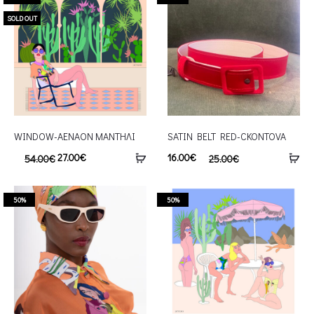
SOLD OUT
WINDOW-AENAON ΜΑΝΤΗΛΙ
SATIN BELT RED-CKONTOVA
27.00
€
16.00
€
54.00
€
25.00
€
50%
50%