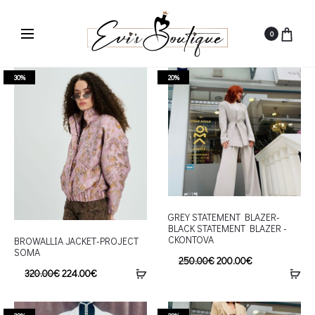
0
30%
20%
GREY STATEMENT BLAZER-
BLACK STATEMENT BLAZER -
CKONTOVA
BROWALLIA JACKET-PROJECT
SOMA
250.00
€
200.00
€
320.00
€
224.00
€