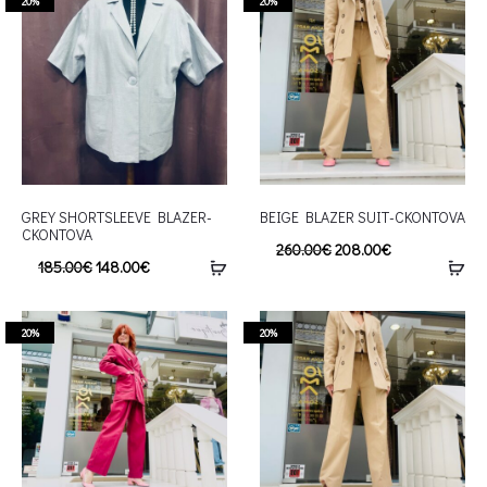
20%
20%
GREY SHORTSLEEVE BLAZER-
BEIGE BLAZER SUIT-CKONTOVA
CKONTOVA
260.00
€
208.00
€
185.00
€
148.00
€
20%
20%