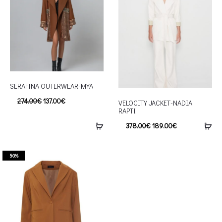
SERAFINA OUTERWEAR-MYA
274.00
€
137.00
€
VELOCITY JACKET-NADIA
RAPTI
378.00
€
189.00
€
50%