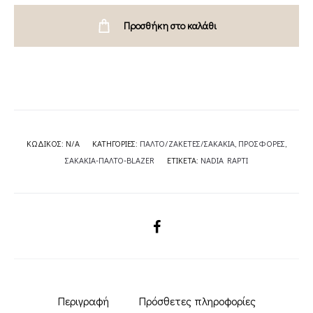
RAPTI
Προσθήκη στο καλάθι
quantity
ΚΩΔΙΚΌΣ:
N/A
ΚΑΤΗΓΟΡΊΕΣ:
ΠΑΛΤΟ/ΖΑΚΕΤΕΣ/ΣΑΚΑΚΙΑ
,
ΠΡΟΣΦΟΡΕΣ
,
ΣΑΚΑΚΙΑ-ΠΑΛΤΟ-BLAZER
ΕΤΙΚΈΤΑ:
NADIA RAPTI
SHARE
Περιγραφή
Πρόσθετες πληροφορίες