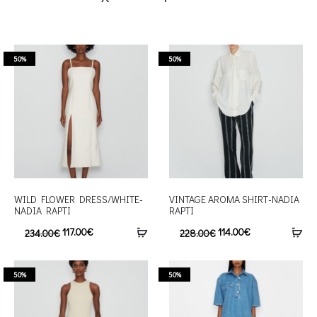
50%
50%
WILD FLOWER DRESS/WHITE-
VINTAGE AROMA SHIRT-NADIA
NADIA RAPTI
RAPTI
117.00
€
114.00
€
234.00
€
228.00
€
50%
50%