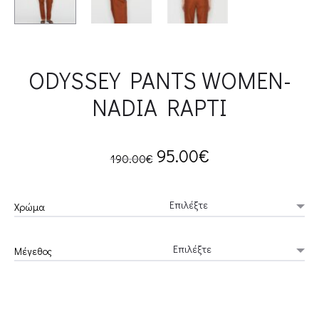
ODYSSEY PANTS WOMEN-
NADIA RAPTI
Original
Current
95.00
€
190.00
€
price
price
Χρώμα
was:
is:
Μέγεθος
190.00€.
95.00€.