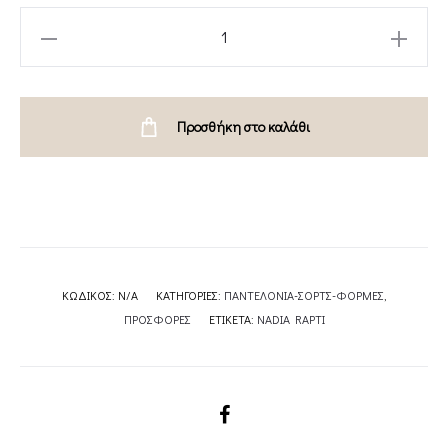
ODYSSEY
PANTS
WOMEN-
NADIA
Προσθήκη στο καλάθι
RAPTI
quantity
ΚΩΔΙΚΌΣ:
N/A
ΚΑΤΗΓΟΡΊΕΣ:
ΠΑΝΤΕΛΟΝΙΑ-ΣΟΡΤΣ-ΦΟΡΜΕΣ
,
ΠΡΟΣΦΟΡΕΣ
ΕΤΙΚΈΤΑ:
NADIA RAPTI
SHARE