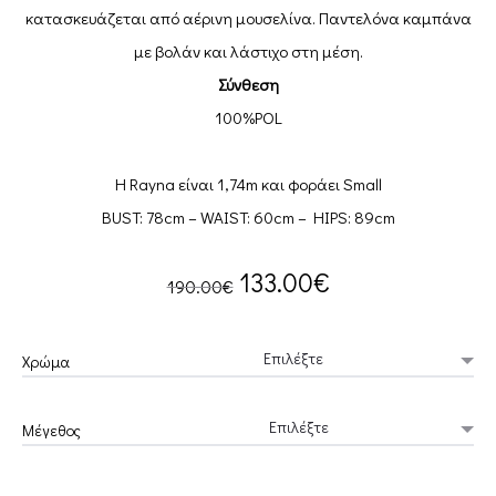
κατασκευάζεται από αέρινη μουσελίνα. Παντελόνα καμπάνα
με βολάν και λάστιχο στη μέση.
Σύνθεση
100%POL
Η Rayna είναι 1,74m και φοράει Small
BUST: 78cm – WAIST: 60cm – HIPS: 89cm
Original
Current
133.00
€
190.00
€
price
price
Χρώμα
was:
is:
Μέγεθος
190.00€.
133.00€.