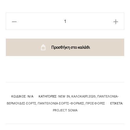
AZALEA
PANTS-
PROJECT
SOMA
Προσθήκη στο καλάθι
quantity
ΚΩΔΙΚΌΣ:
N/A
ΚΑΤΗΓΟΡΊΕΣ:
NEW IN
,
ΚΑΛΟΚΑΙΡΙ 2026
,
ΠΑΝΤΕΛΟΝΙΑ-
ΒΕΡΜΟΥΔΕΣ-ΣΟΡΤΣ
,
ΠΑΝΤΕΛΟΝΙΑ-ΣΟΡΤΣ-ΦΟΡΜΕΣ
,
ΠΡΟΣΦΟΡΕΣ
ΕΤΙΚΈΤΑ:
PROJECT SOMA