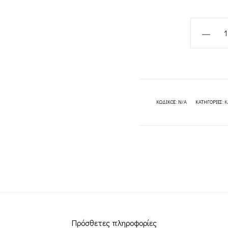
BLACK
SATIN
MIDI
WRAP
DRESS-
MINT
ΚΩΔΙΚΌΣ:
N/A
ΚΑΤΗΓΟΡΊΕΣ:
Κ
SATIN
MIDI
WRAP
DRESS
-
CKONTOV
quantity
Πρόσθετες πληροφορίες