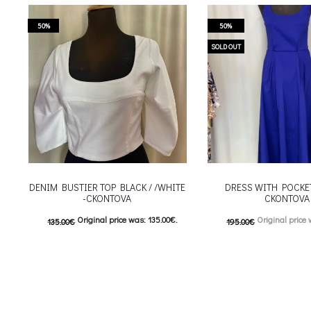
50%
50%
SOLD OUT
DENIM BUSTIER TOP BLACK / /WHITE
DRESS WITH POCKE
-CKONTOVA
CKONTOVA
Original price was: 135.00€.
Original price 
135.00
€
195.00
€
67.50
€
Current price is: 67.50€.
98.00
€
Current price is
This product has
This
Επιλέξτε επιλογές
Επιλέξτε επιλογές
multiple variants. The options may be
multiple variants. The o
chosen on the product page
chosen on the prod