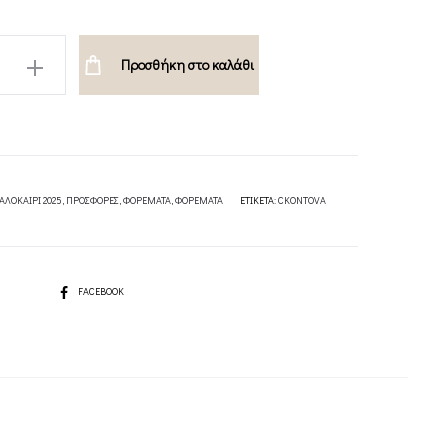
Προσθήκη στο καλάθι
ΑΛΟΚΑΙΡΙ 2025
,
ΠΡΟΣΦΟΡΕΣ
,
ΦΟΡΕΜΑΤΑ
,
ΦΟΡΕΜΑΤΑ
ΕΤΙΚΈΤΑ:
CKONTOVA
SHARE
FACEBOOK
A