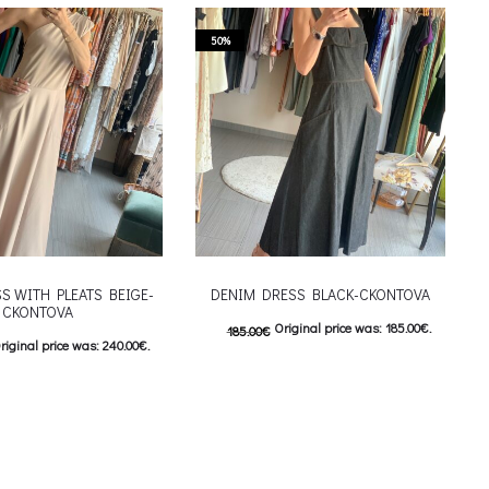
50%
S WITH PLEATS BEIGE-
DENIM DRESS BLACK-CKONTOVA
CKONTOVA
Original price was: 185.00€.
185.00
€
riginal price was: 240.00€.
92.50
€
Current price is: 92.50€.
urrent price is: 120.00€.
This product has
Επιλέξτε επιλογές
This product has
ιλογές
multiple variants. The options may be
iants. The options may be
chosen on the product page
on the product page