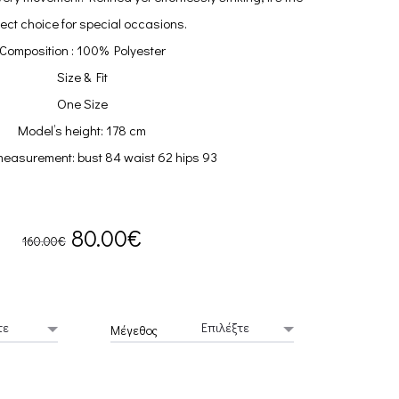
ect choice for special occasions.
Composition : 100% Polyester
Size & Fit
One Size
Model’s height: 178 cm
measurement: bust 84 waist 62 hips 93
Original
Current
80.00
€
160.00
€
price
price
was:
is:
Μέγεθος
160.00€.
80.00€.