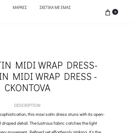
ΜΑΡΚΕΣ
ΣΧΕΤΙΚΑ ΜΕ ΕΜΑΣ
0
TIN MIDI WRAP DRESS-
IN MIDI WRAP DRESS -
CKONTOVA
DESCRIPTION
ophistication, this maxi satin dress stuns with its open-
 draped detail. The lustrous fabric catches the light
ery movement. Refined yet effortlessly striking, it’s the