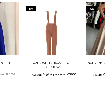
50%
50%
TS BLUE-
PANTS WITH STRAPS BEIGE-
SATIN DRES
CKONTOVA
was: 195.00€.
Original price was: 165.00€.
O
165.00
€
240.00
€
: 98.00€.
82.50
€
Current price is: 82.50€.
120.00
€
C
 product has
This product has
Επιλέξτε επιλογές
Επιλέξτε επ
ptions may be
multiple variants. The options may be
multiple var
uct page
chosen on the product page
chosen 