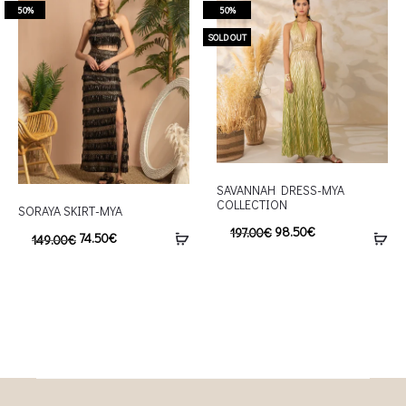
50%
50%
SOLD OUT
SAVANNAH DRESS-MYA
COLLECTION
SORAYA SKIRT-MYA
98.50
€
197.00
€
74.50
€
149.00
€