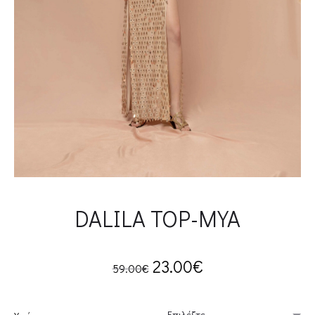
DALILA TOP-MYA
Original
Current
23.00
€
59.00
€
price
price