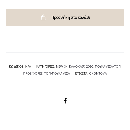
TOP
/
Προσθήκη στο καλάθι
BLACK
TWISTED
TOP
/BORDEAUX
TWISTED
TOP
ΚΩΔΙΚΌΣ:
N/A
ΚΑΤΗΓΟΡΊΕΣ:
NEW IN
,
ΚΑΛΟΚΑΙΡΙ 2026
,
ΠΟΥΚΑΜΙΣΑ-ΤΟΠ
,
CKONTOVA
ΠΡΟΣΦΟΡΕΣ
,
ΤΟΠ-ΠΟΥΚΑΜΙΣΑ
ΕΤΙΚΈΤΑ:
CKONTOVA
quantity
SHARE