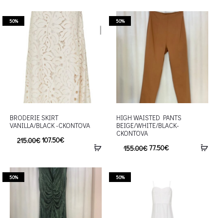
50%
50%
BRODERIE SKIRT
HIGH WAISTED PANTS
VANILLA/BLACK -CKONTOVA
BEIGE/WHITE/BLACK-
CKONTOVA
107.50
€
215.00
€
77.50
€
155.00
€
50%
50%