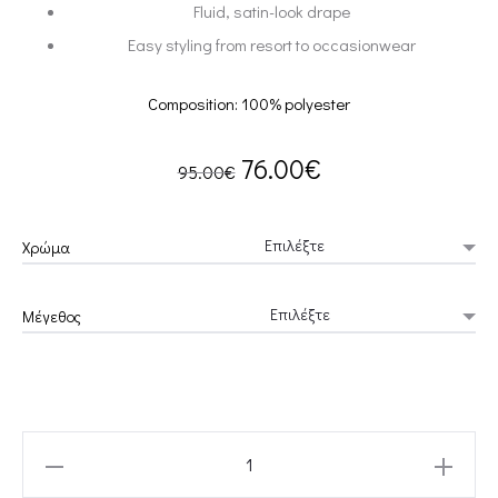
Fluid, satin-look drape
Easy styling from resort to occasionwear
Composition: 100% polyester
Original
Current
76.00
€
95.00
€
price
price
Χρώμα
was:
is:
Μέγεθος
95.00€.
76.00€.
ECRU
TWISTED