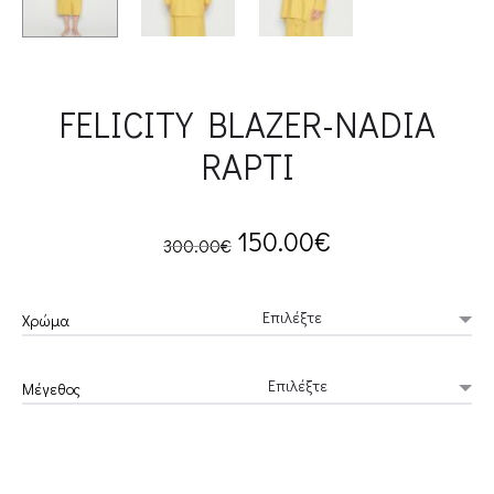
FELICITY BLAZER-NADIA
RAPTI
Original
Current
150.00
€
300.00
€
price
price
Χρώμα
was:
is:
Μέγεθος
300.00€.
150.00€.