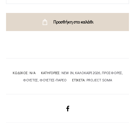
PINK
SKIRT-
PROJECT
Προσθήκη στο καλάθι
SOMA
quantity
ΚΩΔΙΚΌΣ:
N/A
ΚΑΤΗΓΟΡΊΕΣ:
NEW IN
,
ΚΑΛΟΚΑΙΡΙ 2026
,
ΠΡΟΣΦΟΡΕΣ
,
ΦΟΥΣΤΕΣ
,
ΦΟΥΣΤΕΣ-ΠΑΡΕΟ
ΕΤΙΚΈΤΑ:
PROJECT SOMA
SHARE