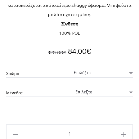
κατασκευάζεται από ιδιαίτερο shaggy ύφασμα. Mini φούστα
με λάστιχο στη μέση.
Σύνθεση
100% POL
Original
Current
84.00
€
120.00
€
price
price
Χρώμα
was:
is:
Μέγεθος
120.00€.
84.00€.
FERN