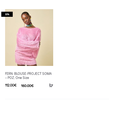
30%
FERN BLOUSE-PROJECT SOMA
– ΡΟΖ, One Size
112.00
€
160.00
€