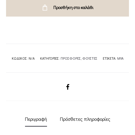
COLLECTION
Προσθήκη στο καλάθι
quantity
ΚΩΔΙΚΌΣ:
N/A
ΚΑΤΗΓΟΡΊΕΣ:
ΠΡΟΣΦΟΡΕΣ
,
ΦΟΥΣΤΕΣ
ΕΤΙΚΈΤΑ:
MYA
SHARE
Περιγραφή
Πρόσθετες πληροφορίες