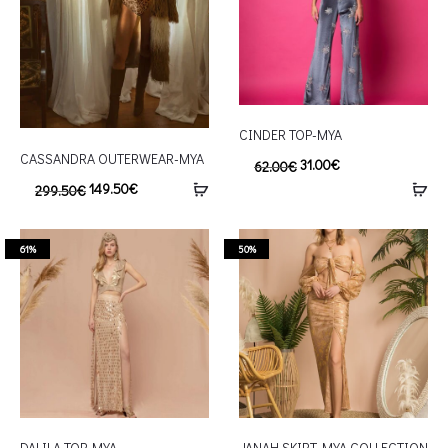
CINDER TOP-MYA
CASSANDRA OUTERWEAR-MYA
31.00
€
62.00
€
149.50
€
299.50
€
61%
50%
DALILA TOP-MYA
JANAH SKIRT-MYA COLLECTION