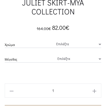
JULIET SKIRT-MYA
COLLECTION
Original
Current
82.00
€
164.00
€
price
price
Χρώμα
was:
is:
Μέγεθος
164.00€.
82.00€.
JULIET
SKIRT-
MYA