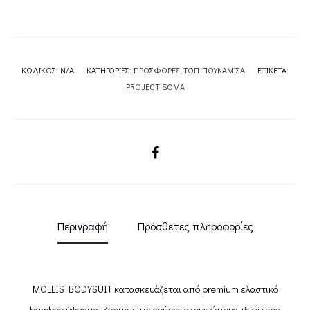
ΚΩΔΙΚΌΣ:
N/A
ΚΑΤΗΓΟΡΊΕΣ:
ΠΡΟΣΦΟΡΕΣ
,
ΤΟΠ-ΠΟΥΚΑΜΙΣΑ
ΕΤΙΚΈΤΑ:
PROJECT SOMA
SHARE
Περιγραφή
Πρόσθετες πληροφορίες
MOLLIS BODYSUIT κατασκευάζεται από premium ελαστικό
bamboo ύφασμα. Κορμάκι με σούρες στους ώμους, ιδιαίτερο