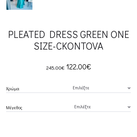
PLEATED DRESS GREEN ONE
SIZE-CKONTOVA
Original
Current
122.00
€
245.00
€
price
price
Χρώμα
was:
is:
Μέγεθος
245.00€.
122.00€.