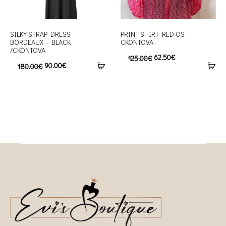
SILKY STRAP DRESS
PRINT SHIRT RED OS-
BORDEAUX – BLACK
CKONTOVA
/CKONTOVA
62.50
€
125.00
€
90.00
€
180.00
€