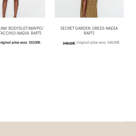
REAM BODYSUIT/ΜΑΥΡΟ/
SECRET GARDEN DRESS-NADIA
TACCHIO-NADIA RAPTI
RAPTI
riginal price was: 120.00€.
Original price was: 348.00€.
348.00
€
urrent price is: 60.00€.
174.00
€
Current price is: 174.00€.
This product has
This product has
ιλογές
Επιλέξτε επιλογές
iants. The options may be
multiple variants. The options may be
on the product page
chosen on the product page