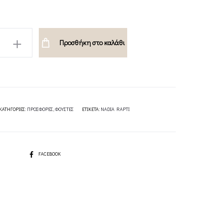
Προσθήκη στο καλάθι
ΚΑΤΗΓΟΡΊΕΣ:
ΠΡΟΣΦΟΡΕΣ
,
ΦΟΥΣΤΕΣ
ΕΤΙΚΈΤΑ:
NADIA RAPTI
SHARE
FACEBOOK