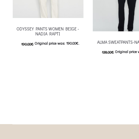
ODYSSEY PANTS WOMEN BEIGE -
NADIA RAPTI
ALMA SWEATPANTS-NA
Original price was: 190.00€.
190.00
€
Original price 
138.00
€
95.00
€
Current price is: 95.00€.
69.00
€
Current price i
This product has
Επιλέξτε επιλογές
This
Επιλέξτε επιλογές
multiple variants. The options may be
multiple variants. The o
chosen on the product page
chosen on the prod