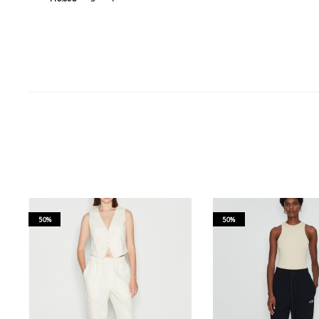
70.00
€
Current price is: 70.00€.
This product has
Επιλέξτε επιλογές
multiple variants. The options may be
chosen on the product page
50%
50%