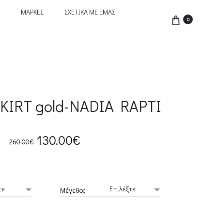
ΜΑΡΚΕΣ
ΣΧΕΤΙΚΑ ΜΕ ΕΜΑΣ
0
KIRT gold-NADIA RAPTI
Original
Current
130.00
€
260.00
€
price
price
was:
is:
Μέγεθος
260.00€.
130.00€.