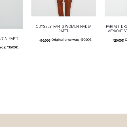
ODYSSEY PANTS WOMEN-NADIA
PARFAIT D
RAPTI
ΛΕΥΚΟ/PIS
DIA RAPTI
Original price was: 190.00€.
O
190.00
€
120.00
€
was: 138.00€.
95.00
€
Current price is: 95.00€.
60.00
€
C
s: 69.00€.
This product has
Επιλέξτε επιλογές
Επιλέξτε επ
 product has
multiple variants. The options may be
multiple var
ptions may be
chosen on the product page
chosen 
uct page