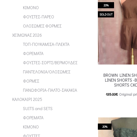
chosen on the p
20%
ΚΙΜΟΝΟ
SOLD OUT
ΦΟΥΣΤΕΣ-ΠΑΡΕΟ
ΟΛΟΣΩΜΕΣ ΦΟΡΜΕΣ
ΧΕΙΜΩΝΑΣ 2026
ΤΟΠ-ΠΟΥΚΑΜΙΣΑ-ΠΛΕΚΤΑ
ΦΟΡΕΜΑΤΑ
ΦΟΥΣΤΕΣ-ΣΟΡΤΣ/ΒΕΡΜΟΥΔΕΣ
ΠΑΝΤΕΛΟΝΙΑ/ΟΛΟΣΩΜΕΣ
BROWN LINEN SH
LINEN SHORTS -
ΦΟΡΜΕΣ
SHORTS CK
ΠΑΝΩΦΟΡΙΑ-ΠΑΛΤΟ-ΣΑΚΑΚΙΑ
135.00
€
Original pr
ΚΑΛΟΚΑΙΡΙ 2025
108.00
€
Current pric
SUITS and SETS
T
Επιλέξτε επιλογές
ΦΟΡΕΜΑΤΑ
multiple variants. Th
ΚΙΜΟΝΟ
20%
chosen on the p
ΦΟΥΣΤΕΣ