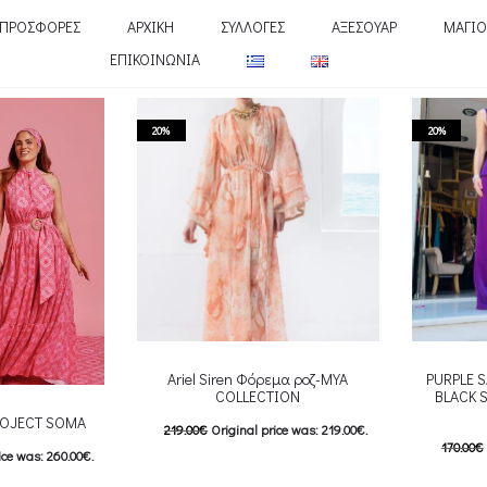
ΠΡΟΣΦΟΡΕΣ
ΑΡΧΙΚΗ
ΣΥΛΛΟΓΕΣ
ΑΞΕΣΟΥΑΡ
ΜΑΓΙΟ
ΕΠΙΚΟΙΝΩΝΙΑ
20%
20%
Ariel Siren Φόρεμα ροζ-MYA
PURPLE S
COLLECTION
BLACK 
ROJECT SOMA
219.00
€
Original price was: 219.00€.
170.00
€
ice was: 260.00€.
175.00
€
Current price is: 175.00€.
136.00
€