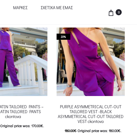
ΜΑΡΚΕΣ
ΣΧΕΤΙΚΑ ΜΕ ΕΜΑΣ
0
20%
ATIN TAILORED PANTS –
PURPLE ASYMMETRICAL CUT-OUT
SATIN TAILORED PANTS
TAILORED VEST -BLACK
ckontova
ASYMMETRICAL CUT-OUT TAILORED
VEST ckontova
Original price was: 170.00€.
180.00
€
Original price was: 180.00€.
Current price is: 136.00€.