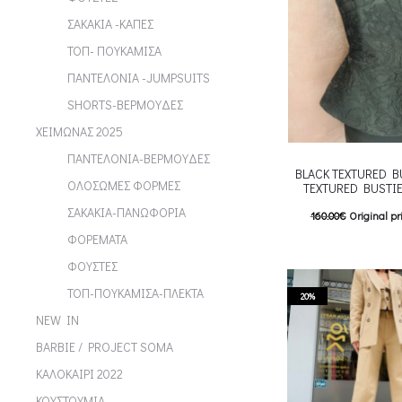
ΣΑΚΑΚΙΑ -ΚΑΠΕΣ
ΤΟΠ- ΠΟΥΚΑΜΙΣΑ
ΠΑΝΤΕΛΟΝΙΑ -JUMPSUITS
SHORTS-ΒΕΡΜΟΥΔΕΣ
ΧΕΙΜΩΝΑΣ 2025
ΠΑΝΤΕΛΟΝΙΑ-ΒΕΡΜΟΥΔΕΣ
BLACK TEXTURED B
ΟΛΟΣΩΜΕΣ ΦΟΡΜΕΣ
TEXTURED BUSTI
ΣΑΚΑΚΙΑ-ΠΑΝΩΦΟΡΙΑ
160.00
€
Original pr
ΦΟΡΕΜΑΤΑ
128.00
€
Current pric
ΦΟΥΣΤΕΣ
T
Επιλέξτε επιλογές
ΤΟΠ-ΠΟΥΚΑΜΙΣΑ-ΠΛΕΚΤΑ
multiple variants. Th
20%
NEW IN
chosen on the p
BARBIE / PROJECT SOMA
ΚΑΛΟΚΑΙΡΙ 2022
ΚΟΥΣΤΟΥΜΙΑ