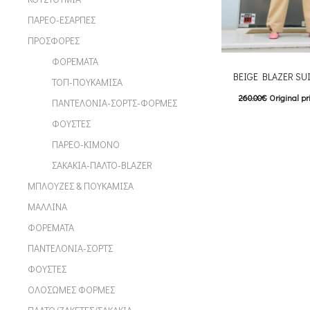
ΠΑΡΕΟ-ΕΣΑΡΠΕΣ
ΠΡΟΣΦΟΡΕΣ
ΦΟΡΕΜΑΤΑ
BEIGE BLAZER SU
ΤΟΠ-ΠΟΥΚΑΜΙΣΑ
260.00
€
Original pr
ΠΑΝΤΕΛΟΝΙΑ-ΣΟΡΤΣ-ΦΟΡΜΕΣ
208.00
€
Current pric
ΦΟΥΣΤΕΣ
T
Επιλέξτε επιλογές
ΠΑΡΕΟ-ΚΙΜΟΝΟ
multiple variants. Th
ΣΑΚΑΚΙΑ-ΠΑΛΤΟ-BLAZER
chosen on the p
ΜΠΛΟΥΖΕΣ & ΠΟΥΚΑΜΙΣΑ
ΜΑΛΛΙΝΑ
ΦΟΡΕΜΑΤΑ
ΠΑΝΤΕΛΟΝΙΑ-ΣΟΡΤΣ
ΦΟΥΣΤΕΣ
ΟΛΟΣΩΜΕΣ ΦΟΡΜΕΣ