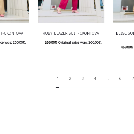
IT-CKONTOVA
RUBY BLAZER SUIT -CKONTOVA
BEIGE SUI
ice was: 260.00€.
260.00
€
Original price was: 260.00€.
150.00
€
e is: 208.00€.
208.00
€
Current price is: 208.00€.
120.00
€
his product has
This product has
Επιλέξτε επιλογές
Επιλέξτε 
e options may be
multiple variants. The options may be
multiple va
1
2
3
4
…
6
7
roduct page
chosen on the product page
chosen