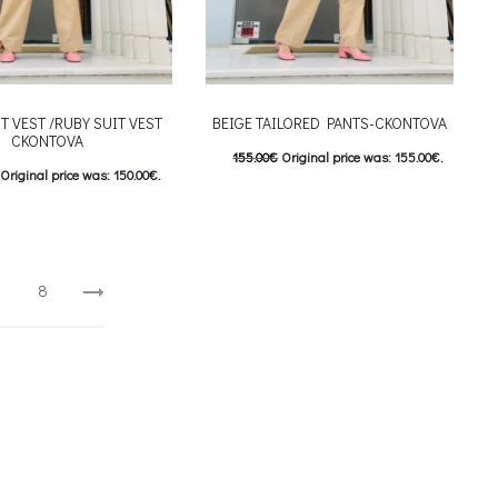
T VEST /RUBY SUIT VEST
BEIGE TAILORED PANTS-CKONTOVA
CKONTOVA
155.00
€
Original price was: 155.00€.
Original price was: 150.00€.
124.00
€
Current price is: 124.00€.
Current price is: 120.00€.
This product has
Επιλέξτε επιλογές
This product has
επιλογές
multiple variants. The options may be
riants. The options may be
8
chosen on the product page
 on the product page