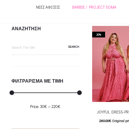
ΝΕΕΣ ΑΦΙΞΕΙΣ
BARBIE / PROJECT SOMA
ΑΝΑΖΗΤΗΣΗ
20%
Search
for:
ΦΙΛΤΡΑΡΙΣΜΑ ΜΕ ΤΙΜΗ
Min
Max
Price:
30€
—
220€
JOYFUL DRESS-P
price
price
260.00
€
Original pr