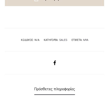
quantity
ΚΩΔΙΚΌΣ:
N/A
ΚΑΤΗΓΟΡΊΑ:
SALES
ΕΤΙΚΈΤΑ:
MYA
SHARE
Πρόσθετες πληροφορίες