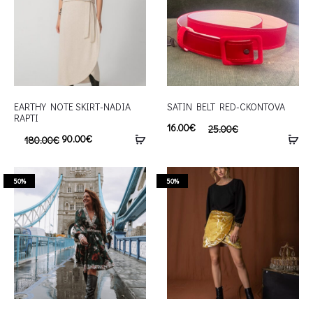
EARTHY NOTE SKIRT-NADIA
SATIN BELT RED-CKONTOVA
RAPTI
16.00
€
25.00
€
90.00
€
180.00
€
50%
50%