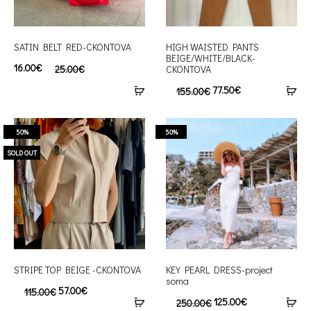
SATIN BELT RED-CKONTOVA
HIGH WAISTED PANTS
BEIGE/WHITE/BLACK-
16.00
€
25.00
€
CKONTOVA
77.50
€
155.00
€
50%
50%
SOLD OUT
STRIPE TOP BEIGE -CKONTOVA
KEY PEARL DRESS-project
soma
57.00
€
115.00
€
125.00
€
250.00
€