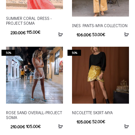
SUMMER CORAL DRESS -
PROJECT SOMA
INES PANTS-MYA COLLECTION
115.00
€
230.00
€
53.00
€
106.00
€
50%
50%
ROSE SAND OVERALL-PROJECT
NICOLETTE SKIRT-MYA
SOMA
52.00
€
105.00
€
105.00
€
210.00
€