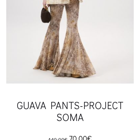
GUAVA PANTS-PROJECT
SOMA
Original
Current
70.00
€
140.00
€