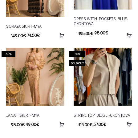
DRESS WITH POCKETS BLUE-
CKONTOVA
SORAYA SKIRT-MYA
98.00
€
195.00
€
74.50
€
149.00
€
50%
50%
SOLD OUT
JANAH SKIRT-MYA
STRIPE TOP BEIGE -CKONTOVA
49.00
€
57.00
€
98.00
€
115.00
€