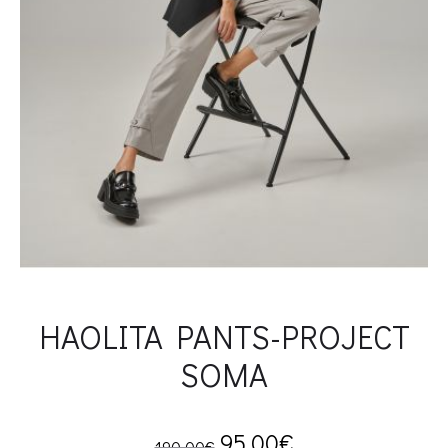
HAOLITA PANTS-PROJECT
SOMA
Original
Current
95.00
€
190.00
€