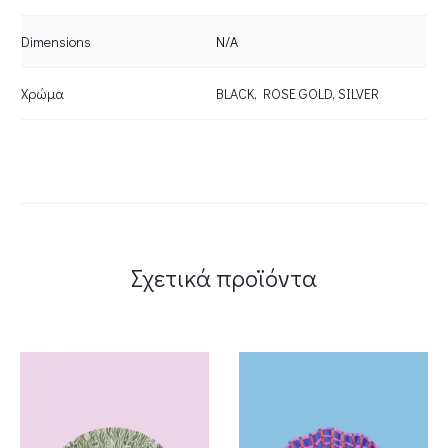
ΔΕΡΜΑ
ΡΜΑ/
Dimensions
N/A
quantity
Χρώμα
BLACK
,
ROSE GOLD
,
SILVER
Σχετικά προϊόντα