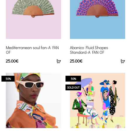
Mediterranean soul fan-A FAN
Abanico Fluid Shapes
OF
Standard-A FAN OF
25.00
€
25.00
€
50%
50%
SOLD OUT