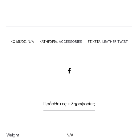
ΔΕΡΜΑ
/LOCKETTE
ΣΑΠΙΟ
ΜΗΛΟ
ΛΕΙΟ
ΚΩΔΙΚΌΣ:
N/A
ΚΑΤΗΓΟΡΊΑ:
ACCESSORIES
ΕΤΙΚΈΤΑ:
LEATHER TWIST
ΔΕΡΜΑ
/
ΑΣΗΜΙ
SHARE
ΛΕΙΟ
ΔΕΡΜΑ
/
ΜΑΥΡΟ
Πρόσθετες πληροφορίες
ΛΕΙΟ
ΔΕΡΜΑ
LEATHER
TWISTΛΕΙΟ
Weight
N/A