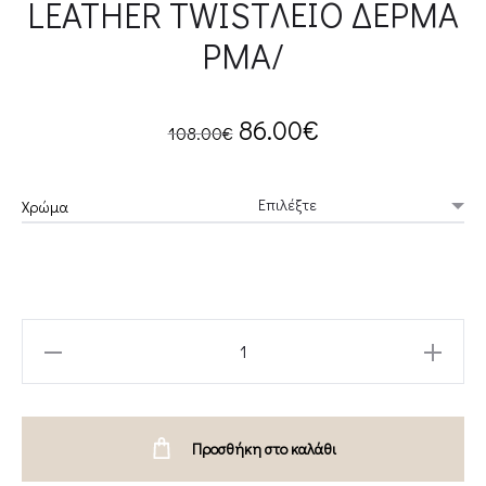
LEATHER TWISTΛΕΙΟ ΔΕΡΜΑ
ΡΜΑ/
Original
Current
86.00
€
108.00
€
price
price
Χρώμα
was:
is:
108.00€.
86.00€.
LOCKETTE
ΤΣΑΝΤΑ
ΧΙΑΣΤΙ
ΧΡΥΣΗ
Προσθήκη στο καλάθι
ΛΕΙΟ