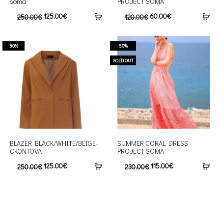
soma
PROJECT SOMA
125.00
€
60.00
€
250.00
€
120.00
€
50%
50%
SOLD OUT
BLAZER BLACK/WHITE/BEIGE-
SUMMER CORAL DRESS -
CKONTOVA
PROJECT SOMA
125.00
€
115.00
€
250.00
€
230.00
€