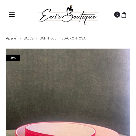
0
Αρχική
SALES
SATIN BELT RED-CKONTOVA
36%