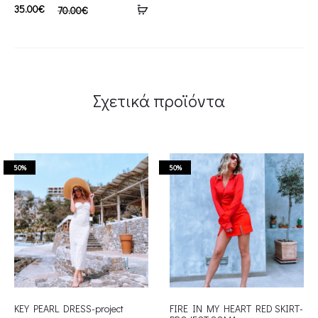
35.00
€
70.00
€
Σχετικά προϊόντα
50%
50%
KEY PEARL DRESS-project
FIRE IN MY HEART RED SKIRT-