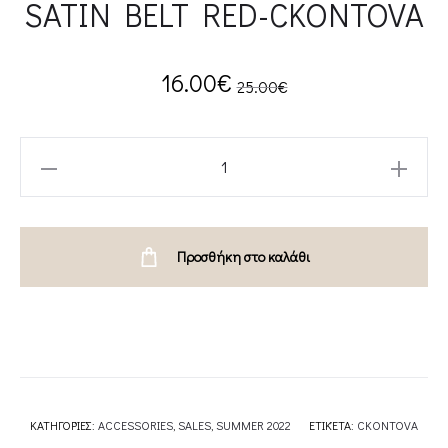
SATIN BELT RED-CKONTOVA
Current
Original
16.00
€
25.00
€
price
price
SATIN
is:
was:
BELT
RED-
16.00€.
25.00€.
CKONTOVA
Προσθήκη στο καλάθι
quantity
ΚΑΤΗΓΟΡΊΕΣ:
ACCESSORIES
,
SALES
,
SUMMER 2022
ΕΤΙΚΈΤΑ:
CKONTOVA