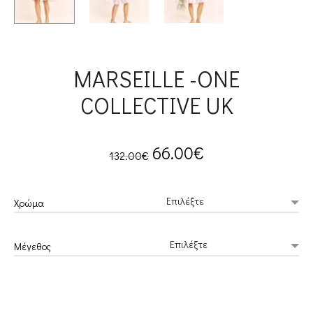
MARSEILLE -ONE
COLLECTIVE UK
Original
Current
66.00
€
132.00
€
price
price
Χρώμα
was:
is:
Μέγεθος
132.00€.
66.00€.