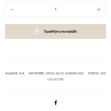
MARSEILLE
-
ONE
COLLECTIVE
Προσθήκη στο καλάθι
UK
quantity
ΚΩΔΙΚΌΣ:
N/A
ΚΑΤΗΓΟΡΊΕΣ:
DRESS
,
SALES
,
SUMMER 2025
ΕΤΙΚΈΤΑ:
ONE
COLLECTIVE
SHARE