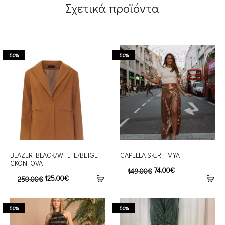
Σχετικά προϊόντα
50%
50%
BLAZER BLACK/WHITE/BEIGE-
CAPELLA SKIRT-MYA
CKONTOVA
74.00
€
149.00
€
125.00
€
250.00
€
50%
50%