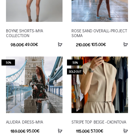
BOYNE SHORTS-MYA
ROSE SAND OVERALL-PROJECT
COLLECTION
SOMA
49.00
€
105.00
€
98.00
€
210.00
€
50%
50%
SOLD OUT
ALUDRA DRESS-MYA
STRIPE TOP BEIGE -CKONTOVA
95.00
€
57.00
€
189.00
€
115.00
€