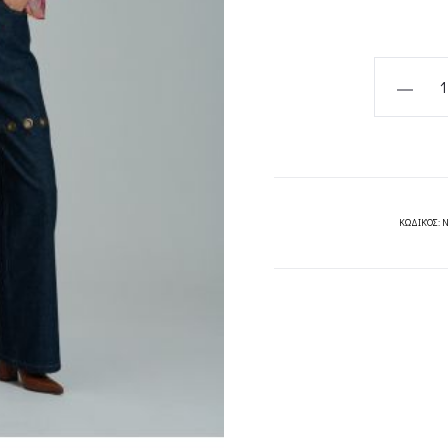
VENICE
JEANS-
PROJECT
SOMA
quantity
ΚΩΔΙΚΌΣ:
N