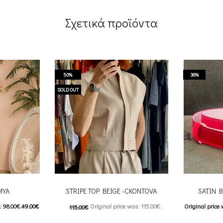
Σχετικά προϊόντα
50%
36%
SOLD OUT
MYA
STRIPE TOP BEIGE -CKONTOVA
SATIN 
: 98.00€.
49.00
€
Original price was: 115.00€.
Original price 
115.00
€
9.00€.
57.00
€
Current price is: 57.00€.
Curr