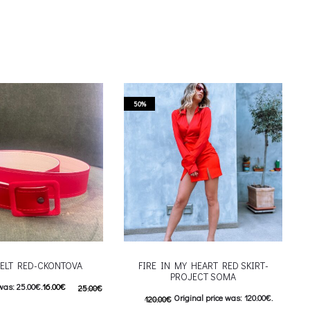
50%
BELT RED-CKONTOVA
FIRE IN MY HEART RED SKIRT-
PROJECT SOMA
was: 25.00€.
16.00
€
25.00
€
Original price was: 120.00€.
120.00
€
ent price is: 16.00€.