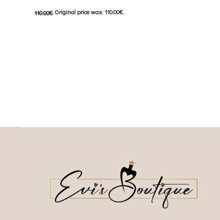
Original price was: 110.00€.
110.00
€
This
Επιλέξτε επιλογές
55.00
€
Current price is: 55.00€.
multiple variants. The o
This product has
Επιλέξτε επιλογές
chosen on the prod
multiple variants. The options may be
chosen on the product page