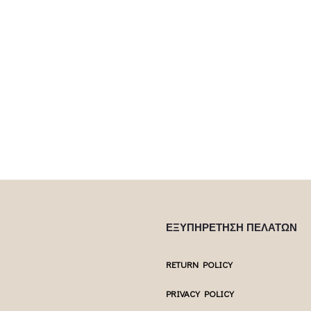
 product has
This product has
Επιλέξτε επιλογές
Προσ
ptions may be
multiple variants. The options may be
uct page
chosen on the product page
ΕΞΥΠΗΡΕΤΗΣΗ ΠΕΛΑΤΩΝ
RETURN POLICY
PRIVACY POLICY