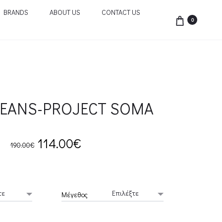
BRANDS
ABOUT US
CONTACT US
0
JEANS-PROJECT SOMA
Original
Current
114.00
€
190.00
€
price
price
was:
is:
Μέγεθος
190.00€.
114.00€.