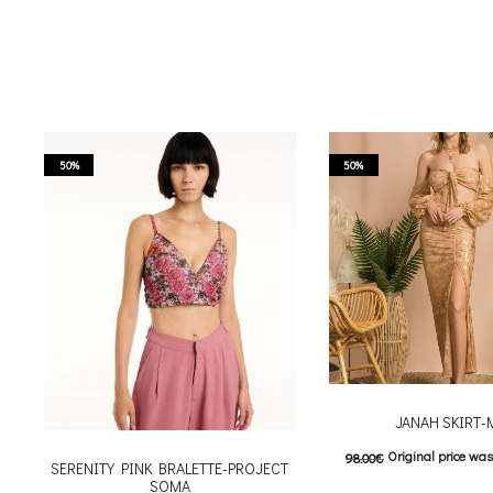
50%
50%
JANAH SKIRT-
Original price was
98.00
€
SERENITY PINK BRALETTE-PROJECT
SOMA
Current price is: 4