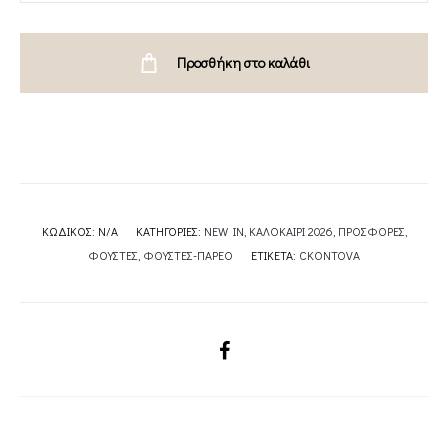
SKIRT-
CKONTOVA
Προσθήκη στο καλάθι
quantity
ΚΩΔΙΚΌΣ:
N/A
ΚΑΤΗΓΟΡΊΕΣ:
NEW IN
,
ΚΑΛΟΚΑΙΡΙ 2026
,
ΠΡΟΣΦΟΡΕΣ
,
ΦΟΥΣΤΕΣ
,
ΦΟΥΣΤΕΣ-ΠΑΡΕΟ
ΕΤΙΚΈΤΑ:
CKONTOVA
SHARE