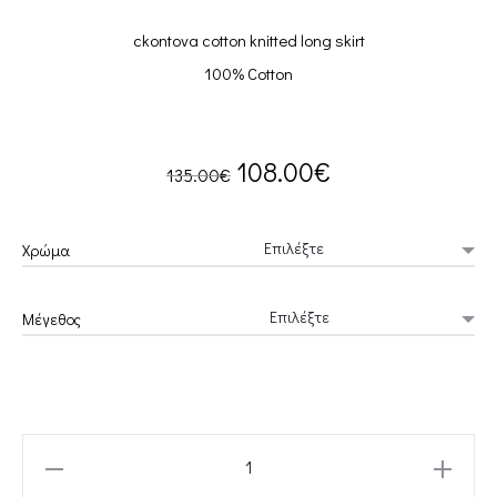
ckontova cotton knitted long skirt
100% Cotton
Original
Current
108.00
€
135.00
€
price
price
Χρώμα
was:
is:
Μέγεθος
135.00€.
108.00€.
BLACK
KNITTED