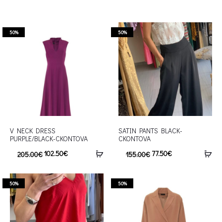
50%
50%
V NECK DRESS
SATIN PANTS BLACK-
PURPLE/BLACK-CKONTOVA
CKONTOVA
102.50
€
77.50
€
205.00
€
155.00
€
50%
50%