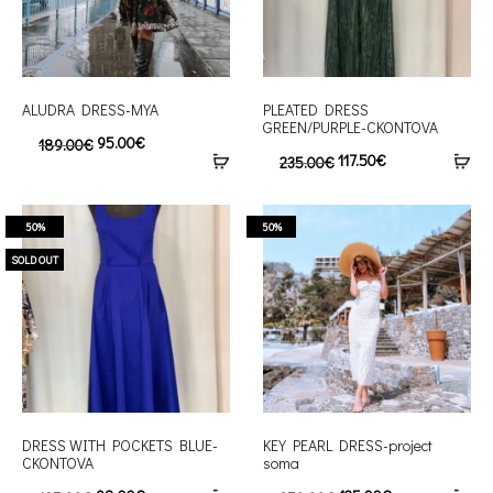
ALUDRA DRESS-MYA
PLEATED DRESS
GREEN/PURPLE-CKONTOVA
95.00
€
189.00
€
117.50
€
235.00
€
50%
50%
SOLD OUT
DRESS WITH POCKETS BLUE-
KEY PEARL DRESS-project
CKONTOVA
soma