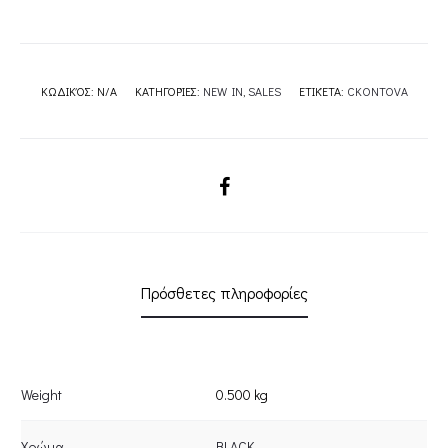
ΚΩΔΙΚΌΣ:
N/A
ΚΑΤΗΓΟΡΊΕΣ:
NEW IN
,
SALES
ΕΤΙΚΈΤΑ:
CKONTOVA
SHARE
Πρόσθετες πληροφορίες
Weight
0.500 kg
Χρώμα
BLACK