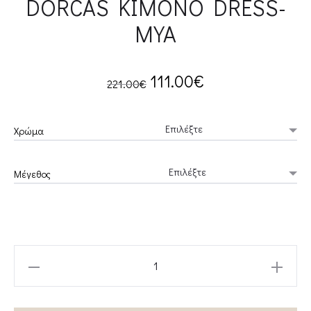
DORCAS KIMONO DRESS-
MYA
Original
Current
111.00
€
221.00
€
price
price
Χρώμα
was:
is:
Μέγεθος
221.00€.
111.00€.
DORCAS
KIMONO
DRESS-