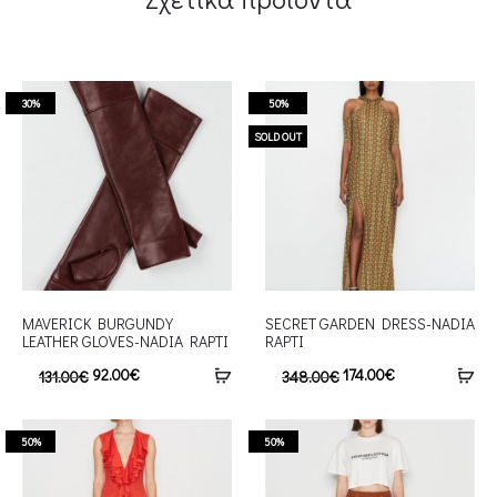
30%
50%
SOLD OUT
MAVERICK BURGUNDY
SECRET GARDEN DRESS-NADIA
LEATHER GLOVES-NADIA RAPTI
RAPTI
92.00
€
174.00
€
131.00
€
348.00
€
50%
50%