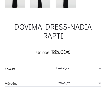
DOVIMA DRESS-NADIA
RAPTI
Original
Current
185.00
€
370.00
€
price
price
Χρώμα
was:
is:
Μέγεθος
370.00€.
185.00€.