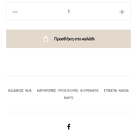
DOVIMA
DRESS-
NADIA
RAPTI
Προσθήκη στο καλάθι
quantity
ΚΩΔΙΚΌΣ:
N/A
ΚΑΤΗΓΟΡΊΕΣ:
ΠΡΟΣΦΟΡΕΣ
,
ΦΟΡΕΜΑΤΑ
ΕΤΙΚΈΤΑ:
NADIA
RAPTI
SHARE