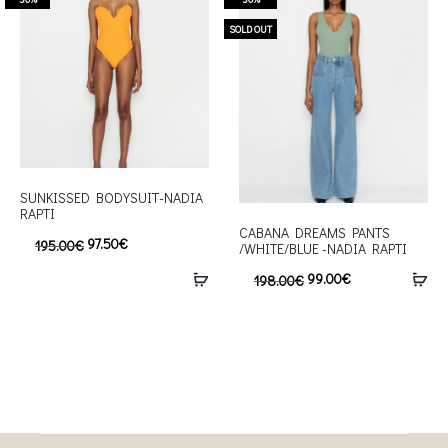
SOLD OUT
SUNKISSED BODYSUIT-NADIA
RAPTI
CABANA DREAMS PANTS
97.50
€
195.00
€
/WHITE/BLUE -NADIA RAPTI
99.00
€
198.00
€