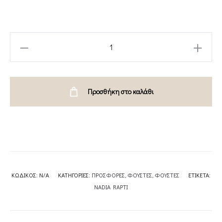
EARTHY
NOTE
SKIRT-
NADIA
Προσθήκη στο καλάθι
RAPTI
quantity
ΚΩΔΙΚΌΣ:
N/A
ΚΑΤΗΓΟΡΊΕΣ:
ΠΡΟΣΦΟΡΕΣ
,
ΦΟΥΣΤΕΣ
,
ΦΟΥΣΤΕΣ
ΕΤΙΚΈΤΑ:
NADIA RAPTI