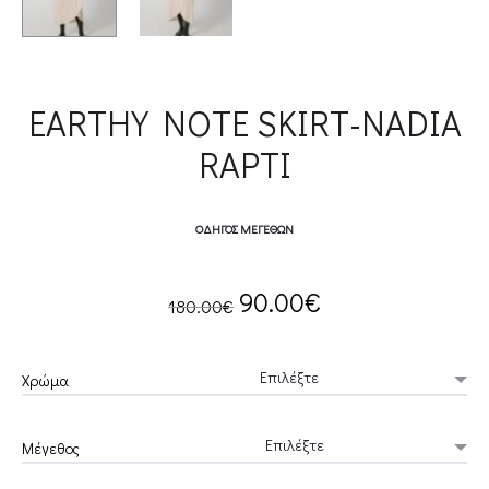
EARTHY NOTE SKIRT-NADIA
RAPTI
ΟΔΗΓΌΣ ΜΕΓΕΘΏΝ
Original
Current
90.00
€
180.00
€
price
price
Χρώμα
was:
is:
Μέγεθος
180.00€.
90.00€.