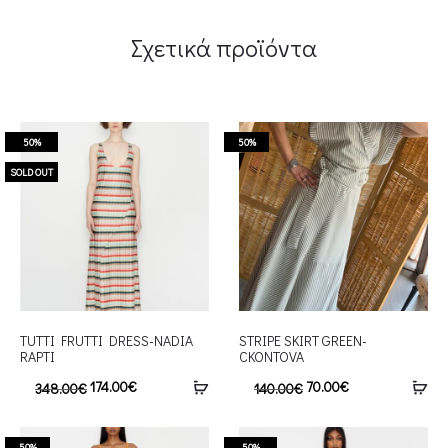
Σχετικά προϊόντα
50%
50%
SOLD OUT
TUTTI FRUTTI DRESS-NADIA
STRIPE SKIRT GREEN-
RAPTI
CKONTOVA
174.00
€
70.00
€
348.00
€
140.00
€
50%
50%