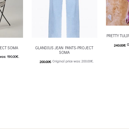
PRETTY TUL
O
240.00
€
JECT SOMA
GLANDIUS JEAN PANTS-PROJECT
SOMA
120.00
€
C
was: 190.00€.
Original price was: 200.00€.
200.00
€
Επιλέξτε επ
s: 95.00€.
100.00
€
Current price is: 100.00€.
multiple var
 product has
This product has
Επιλέξτε επιλογές
chosen 
ptions may be
multiple variants. The options may be
uct page
chosen on the product page