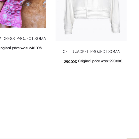
IP DRESS-PROJECT SOMA
riginal price was: 240.00€.
CELLU JACKET-PROJECT SOMA
urrent price is: 120.00€.
Original price was: 290.00€.
290.00
€
This product has
ιλογές
145.00
€
Current price is: 145.00€.
iants. The options may be
This product has
Επιλέξτε επιλογές
on the product page
multiple variants. The options may be
chosen on the product page