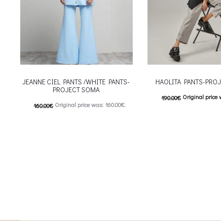
JEANNE CIEL PANTS /WHITE PANTS-
HAOLITA PANTS-PRO
PROJECT SOMA
Original price 
190.00
€
Original price was: 160.00€.
160.00
€
95.00
€
Current price i
80.00
€
Current price is: 80.00€.
This
Επιλέξτε επιλογές
This product has
Επιλέξτε επιλογές
multiple variants. The o
multiple variants. The options may be
chosen on the prod
chosen on the product page