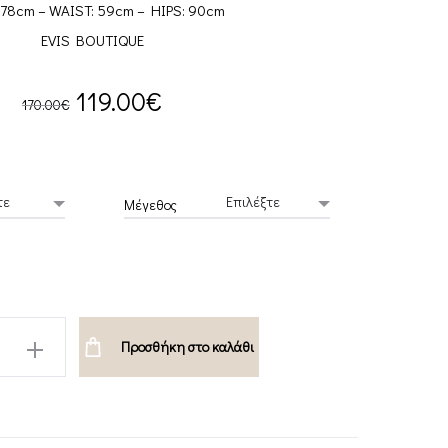
 78cm – WAIST: 59cm – HIPS: 90cm
EVIS BOUTIQUE
Original
Current
119.00
€
170.00
€
price
price
was:
is:
Μέγεθος
170.00€.
119.00€.
Προσθήκη στο καλάθι