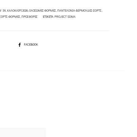
W IN
,
ΚΑΛΟΚΑΙΡΙ 2026
,
ΟΛΟΣΩΜΕΣ ΦΟΡΜΕΣ
,
ΠΑΝΤΕΛΟΝΙΑ-ΒΕΡΜΟΥΔΕΣ-ΣΟΡΤΣ
,
ΣΟΡΤΣ-ΦΟΡΜΕΣ
,
ΠΡΟΣΦΟΡΕΣ
ΕΤΙΚΈΤΑ:
PROJECT SOMA
SHARE
FACEBOOK