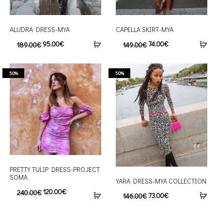
ALUDRA DRESS-MYA
CAPELLA SKIRT-MYA
95.00
€
74.00
€
189.00
€
149.00
€
50%
50%
PRETTY TULIP DRESS-PROJECT
SOMA
YARA DRESS-MYA COLLECTION
120.00
€
240.00
€
73.00
€
146.00
€