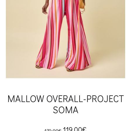
MALLOW OVERALL-PROJECT
SOMA
Original
Current
119.00
€
170.00
€