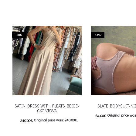
50%
54%
SATIN DRESS WITH PLEATS BEIGE-
SLATE BODYSUIT-NI
CKONTOVA
Original price was
84.00
€
Original price was: 240.00€.
240.00
€
Current price is: 3
120.00
€
Current price is: 120.00€.
This
Επιλέξτε επιλογές