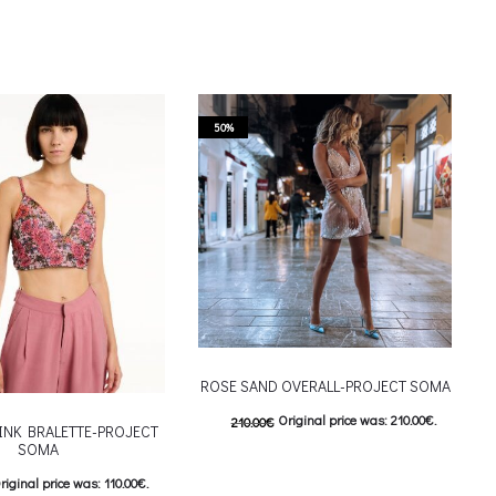
50%
ROSE SAND OVERALL-PROJECT SOMA
Original price was: 210.00€.
210.00
€
INK BRALETTE-PROJECT
SOMA
105.00
€
Current price is: 105.00€.
riginal price was: 110.00€.
This product has
Επιλέξτε επιλογές