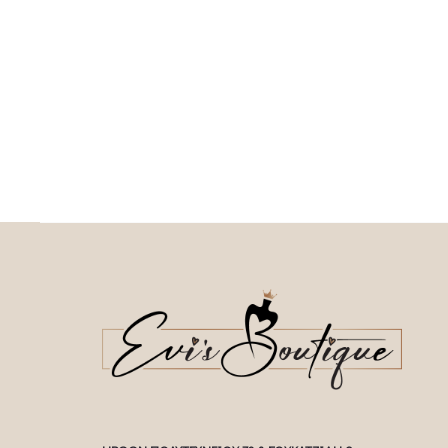
This product has
Επιλέξτε επιλογές
multiple variants. The o
multiple variants. The options may be
chosen on the prod
chosen on the product page