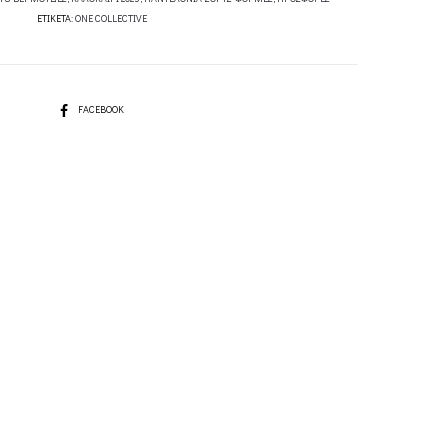
ΕΤΙΚΈΤΑ:
ONE COLLECTIVE
SHARE
FACEBOOK
OWER
IVE