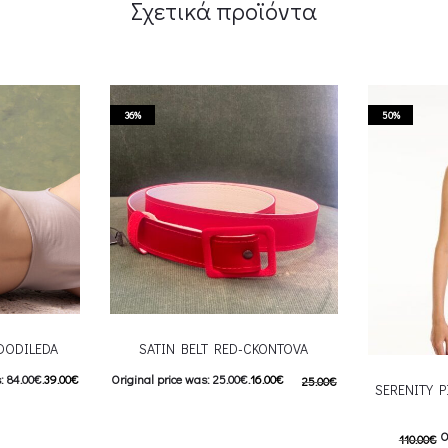
Σχετικά προϊόντα
36%
50%
DODILEDA
SATIN BELT RED-CKONTOVA
: 84.00€.
39.00
€
Original price was: 25.00€.
16.00
€
25.00
€
SERENITY P
9.00€.
Current price is: 16.00€.
O
110.00
€
 product has
Προσθήκη στο καλάθι