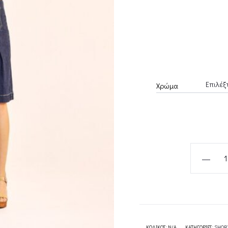
Χρώμα
PATCH
POCKET
CITY
SHORTS
MARITIM
BLUE
ΚΩΔΙΚΌΣ:
N/A
ΚΑΤΗΓΟΡΊΕΣ:
SHOR