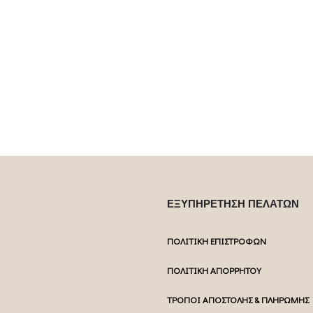
55.00
€
C
ptions may be
Επιλέξτε επ
uct page
multiple var
chosen 
ΕΞΥΠΗΡΕΤΗΣΗ ΠΕΛΑΤΩΝ
ΠΟΛΙΤΙΚΗ ΕΠΙΣΤΡΟΦΩΝ
ΠΟΛΙΤΙΚΗ ΑΠΟΡΡΗΤΟΥ
ΤΡΟΠΟΙ ΑΠΟΣΤΟΛΗΣ & ΠΛΗΡΩΜΗΣ