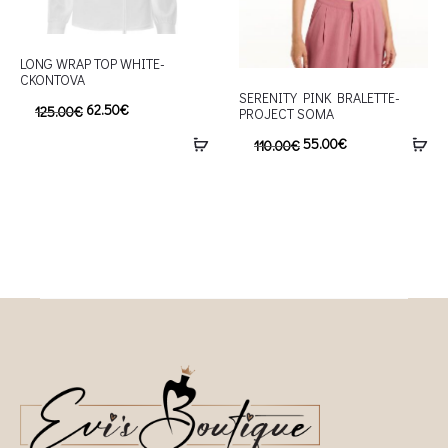
LONG WRAP TOP WHITE-
CKONTOVA
SERENITY PINK BRALETTE-
62.50
€
125.00
€
PROJECT SOMA
55.00
€
110.00
€