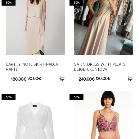
50%
50%
EARTHY NOTE SKIRT-NADIA
SATIN DRESS WITH PLEATS
RAPTI
BEIGE-CKONTOVA
90.00
€
120.00
€
180.00
€
240.00
€
50%
50%