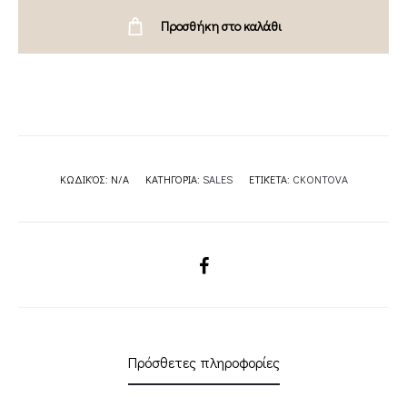
BLUE-
Προσθήκη στο καλάθι
CKONTOVA
quantity
ΚΩΔΙΚΌΣ:
N/A
ΚΑΤΗΓΟΡΊΑ:
SALES
ΕΤΙΚΈΤΑ:
CKONTOVA
SHARE
Πρόσθετες πληροφορίες