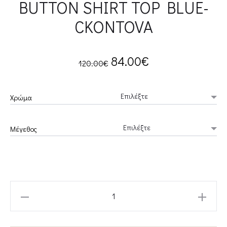
BUTTON SHIRT TOP BLUE-
CKONTOVA
Original
Current
84.00
€
120.00
€
price
price
Χρώμα
was:
is:
Μέγεθος
120.00€.
84.00€.
BUTTON
SHIRT
TOP