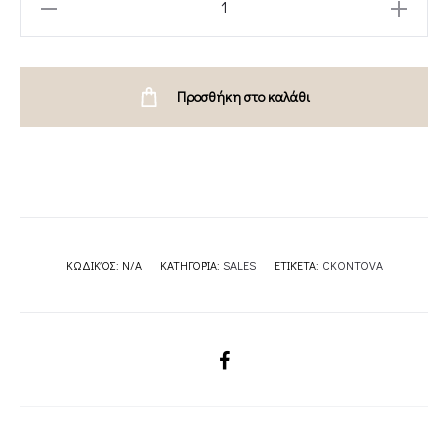
SATIN
DRAPED
TOP
Προσθήκη στο καλάθι
-
SATIN
DRAPE
TOP
SILVER
CKONTOVA
ΚΩΔΙΚΌΣ:
N/A
ΚΑΤΗΓΟΡΊΑ:
SALES
ΕΤΙΚΈΤΑ:
CKONTOVA
quantity
SHARE