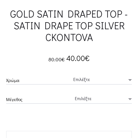
GOLD SATIN DRAPED TOP -
SATIN DRAPE TOP SILVER
CKONTOVA
Original
Current
40.00
€
80.00
€
price
price
Χρώμα
was:
is:
Μέγεθος
80.00€.
40.00€.
GOLD