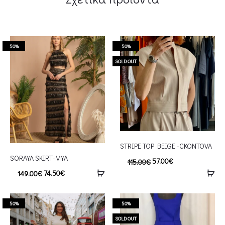
50%
50%
SOLD OUT
STRIPE TOP BEIGE -CKONTOVA
SORAYA SKIRT-MYA
57.00
€
115.00
€
74.50
€
149.00
€
50%
50%
SOLD OUT