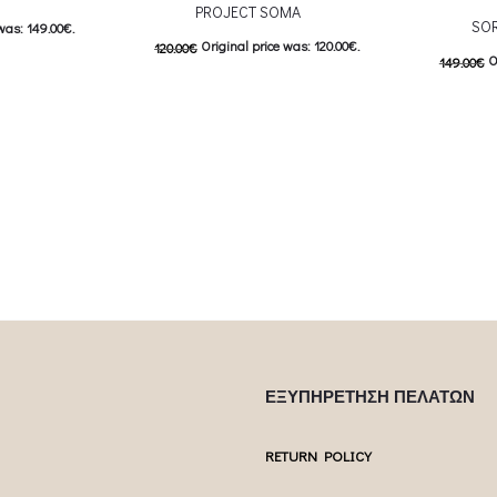
PROJECT SOMA
SOR
was: 149.00€.
Original price was: 120.00€.
120.00
€
O
149.00
€
: 74.00€.
60.00
€
Current price is: 60.00€.
 product has
74.50
€
C
This product has
Επιλέξτε επιλογές
Επιλέξτε επ
ptions may be
multiple variants. The options may be
multiple var
uct page
chosen on the product page
chosen 
ΕΞΥΠΗΡΕΤΗΣΗ ΠΕΛΑΤΩΝ
RETURN POLICY