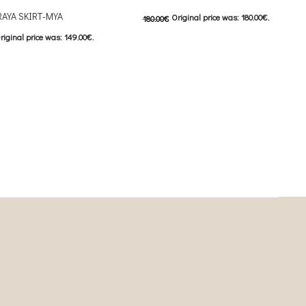
AYA SKIRT-MYA
Original price was: 180.00€.
180.00
€
riginal price was: 149.00€.
90.00
€
Current price is: 90.00€.
This product has
urrent price is: 74.50€.
Επιλέξτε επιλογές
This product has
ιλογές
multiple variants. The options may be
iants. The options may be
chosen on the product page
on the product page