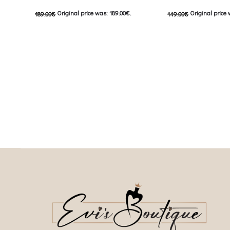
Original price was: 189.00€.
Original price 
189.00
€
149.00
€
95.00
€
Current price is: 95.00€.
74.00
€
Current price is
This product has
This
Επιλέξτε επιλογές
Επιλέξτε επιλογές
multiple variants. The options may be
multiple variants. The o
chosen on the product page
chosen on the prod