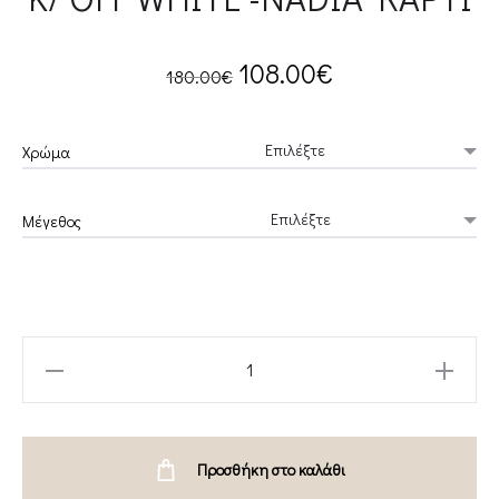
Original
Current
108.00
€
180.00
€
price
price
Χρώμα
was:
is:
Μέγεθος
180.00€.
108.00€.
HORIZON
DRESS/GREEN/YELLOW/BLACK/
OFF
WHITE
Προσθήκη στο καλάθι
-