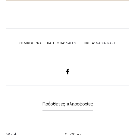
NADIA
RAPTI
quantity
ΚΩΔΙΚΌΣ:
N/A
ΚΑΤΗΓΟΡΊΑ:
SALES
ΕΤΙΚΈΤΑ:
NADIA RAPTI
SHARE
Πρόσθετες πληροφορίες
Weight
0.500 kg