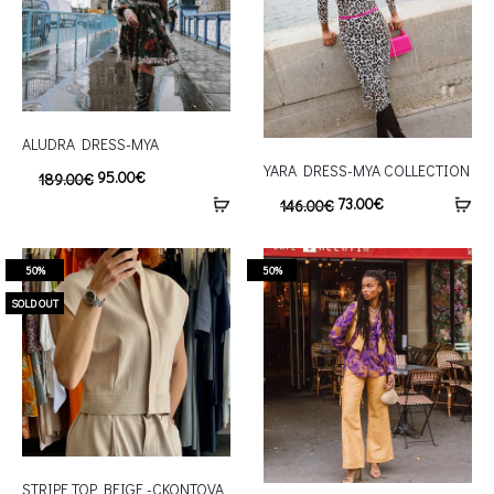
ALUDRA DRESS-MYA
YARA DRESS-MYA COLLECTION
95.00
€
189.00
€
73.00
€
146.00
€
50%
50%
SOLD OUT
STRIPE TOP BEIGE -CKONTOVA