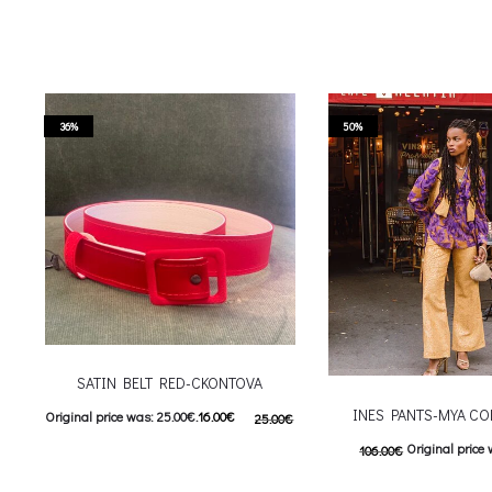
36%
50%
SATIN BELT RED-CKONTOVA
INES PANTS-MYA CO
Original price was: 25.00€.
16.00
€
25.00
€
Original price 
106.00
€
Current price is: 16.00€.
53.00
€
Current price is
Προσθήκη στο καλάθι