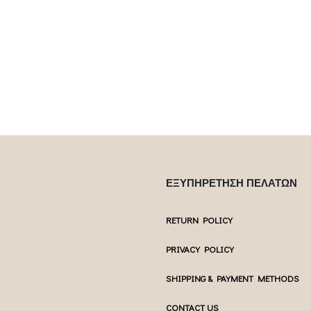
 product has
This product has
Επιλέξτε επιλογές
Επιλέξτε επ
ptions may be
multiple variants. The options may be
multiple var
uct page
chosen on the product page
chosen 
ΕΞΥΠΗΡΕΤΗΣΗ ΠΕΛΑΤΩΝ
RETURN POLICY
PRIVACY POLICY
SHIPPING & PAYMENT METHODS
CONTACT US