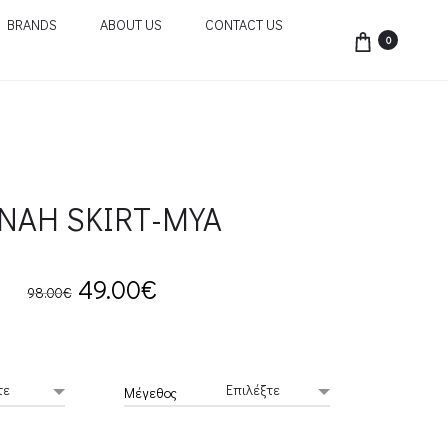
BRANDS
ABOUT US
CONTACT US
0
NAH SKIRT-MYA
Original
Current
49.00
€
98.00
€
price
price
was:
is:
Μέγεθος
98.00€.
49.00€.