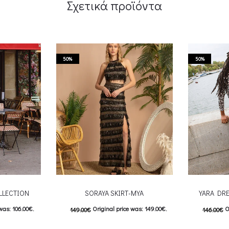
Σχετικά προϊόντα
50%
50%
LLECTION
SORAYA SKIRT-MYA
YARA DR
was: 106.00€.
Original price was: 149.00€.
O
149.00
€
146.00
€
: 53.00€.
74.50
€
Current price is: 74.50€.
73.00
€
C