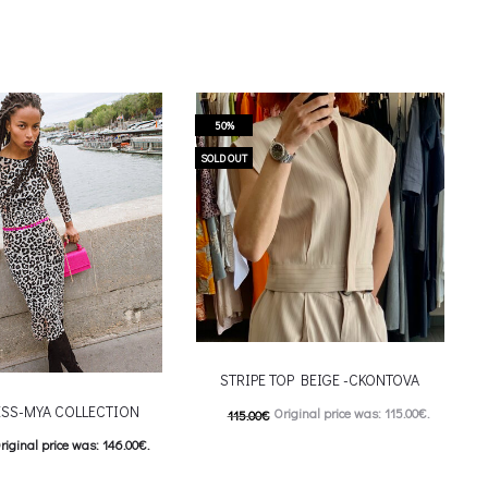
50%
SOLD OUT
STRIPE TOP BEIGE -CKONTOVA
ESS-MYA COLLECTION
Original price was: 115.00€.
115.00
€
riginal price was: 146.00€.
57.00
€
Current price is: 57.00€.
This product has
urrent price is: 73.00€.
Επιλέξτε επιλογές