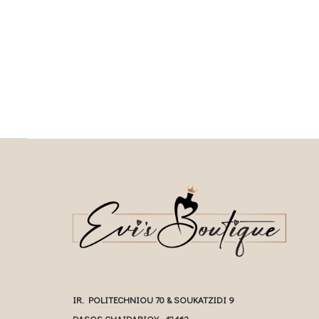
This
Επιλέξτε επιλογές
multiple variants. The o
chosen on the prod
IR. POLITECHNIOU 70 & SOUKATZIDI 9
DASOS CHAIDARIOY - 12462