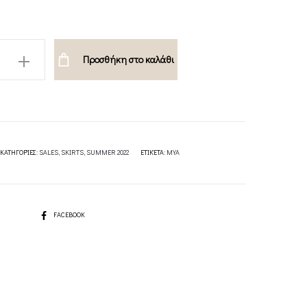
Προσθήκη στο καλάθι
ΚΑΤΗΓΟΡΊΕΣ:
SALES
,
SKIRTS
,
SUMMER 2022
ΕΤΙΚΈΤΑ:
MYA
SHARE
FACEBOOK