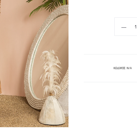
JANAH
SKIRT-
MYA
quantity
ΚΩΔΙΚΌΣ:
N/A