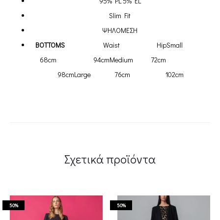
95% PL 5% EL
Slim Fit
ΨΗΛΟΜΕΣΗ
BOTTOMS
Waist HipSmall
68cm 94cmMedium 72cm
98cmLarge 76cm 102cm
Σχετικά προϊόντα
50%
50%