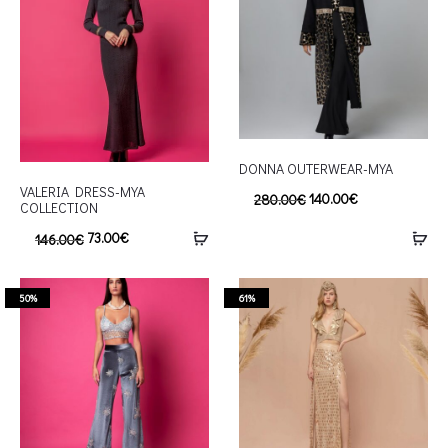
DONNA OUTERWEAR-MYA
VALERIA DRESS-MYA
140.00
€
280.00
€
COLLECTION
73.00
€
146.00
€
50%
61%