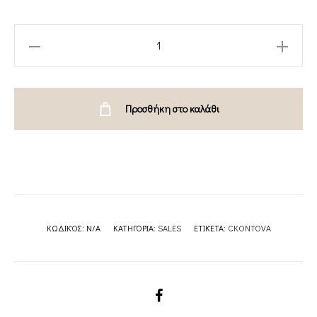
JUMPSUIT
BLACK-
CKONTOVA
quantity
Προσθήκη στο καλάθι
ΚΩΔΙΚΌΣ:
N/A
ΚΑΤΗΓΟΡΊΑ:
SALES
ΕΤΙΚΈΤΑ:
CKONTOVA
SHARE