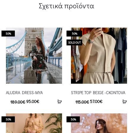
Σχετικά προϊόντα
50%
50%
SOLD OUT
ALUDRA DRESS-MYA
STRIPE TOP BEIGE -CKONTOVA
95.00
€
57.00
€
189.00
€
115.00
€
50%
50%