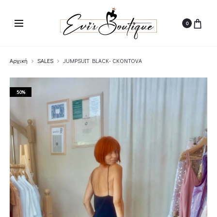
0
Αρχική
SALES
JUMPSUIT BLACK- CKONTOVA
50%