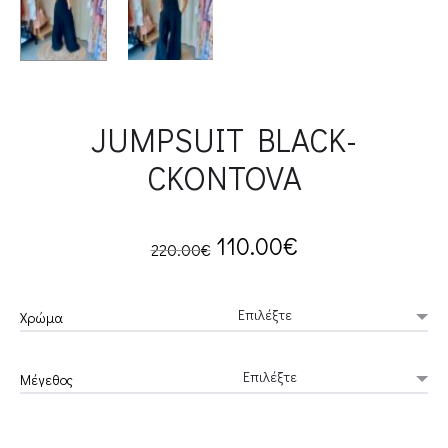
JUMPSUIT BLACK-
CKONTOVA
Original
Current
110.00
€
220.00
€
price
price
Χρώμα
was:
is:
Μέγεθος
220.00€.
110.00€.